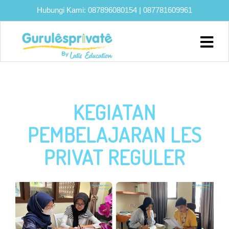
Hubungi Kami:
087896080154
|
087781609961
Home
About
Biaya
KEGIATAN
Program
Eksklusif
PEMBELAJARAN LES
Bimbel
PRIVAT REGULER
UTBK
SNBT
Lainnya
Blog