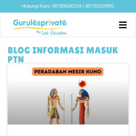
Hubungi Kami:
087896080154
|
087781609961
Home
About
BLOG INFORMASI MASUK
Biaya
PTN
Program
Eksklusif
Bimbel
UTBK
SNBT
Lainnya
Blog