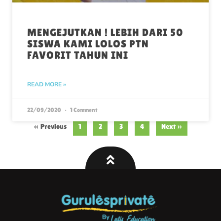
MENGEJUTKAN ! LEBIH DARI 50
SISWA KAMI LOLOS PTN
FAVORIT TAHUN INI
READ MORE »
22/09/2020
1 Comment
« Previous
1
2
3
4
Next »