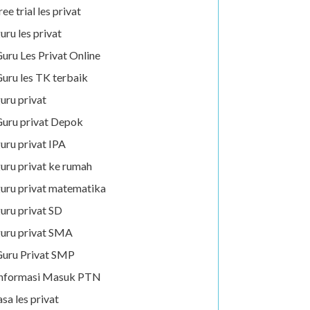
ree trial les privat
uru les privat
uru Les Privat Online
uru les TK terbaik
uru privat
uru privat Depok
uru privat IPA
uru privat ke rumah
uru privat matematika
uru privat SD
uru privat SMA
uru Privat SMP
Informasi Masuk PTN
asa les privat