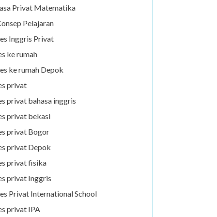
asa Privat Matematika
onsep Pelajaran
es Inggris Privat
es ke rumah
es ke rumah Depok
es privat
es privat bahasa inggris
es privat bekasi
es privat Bogor
es privat Depok
es privat fisika
es privat Inggris
es Privat International School
es privat IPA