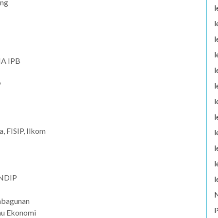
ang
l
l
l
l
IA IPB
l
P
l
l
l
, FISIP, Ilkom
l
l
l
UNDIP
l
mbagunan
P
mu Ekonomi