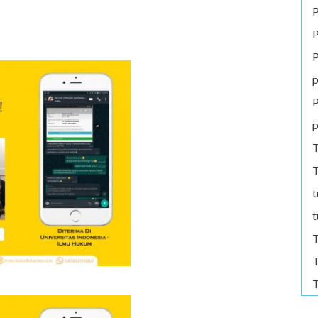
P
P
P
p
P
p
T
T
t
t
T
T
T