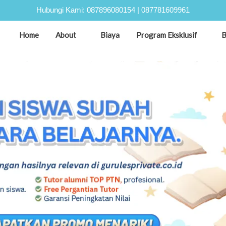
Hubungi Kami:
087896080154
|
087781609961
Home
About
Biaya
Program Eksklusif
B