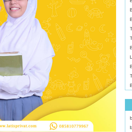
B
B
T
T
B
L
B
T
B
b
b