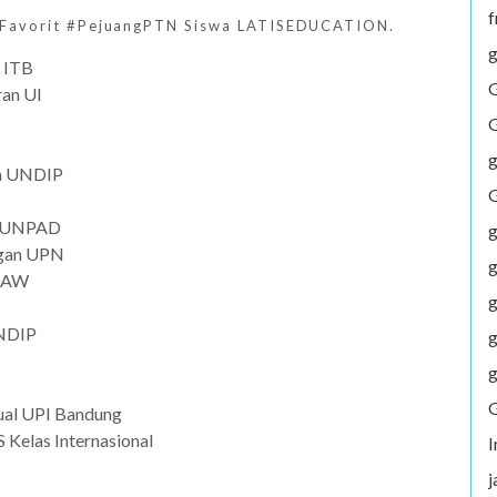
f
 Favorit #PejuangPTN Siswa LATISEDUCATION.
g
n ITB
G
an UI
G
g
in UNDIP
G
n UNPAD
g
ngan UPN
g
BRAW
g
UNDIP
g
g
G
ual UPI Bandung
S Kelas Internasional
j