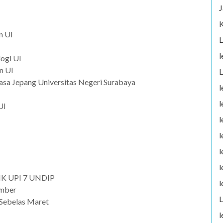
J
K
n UI
L
l
ogi UI
n UI
L
sa Jepang Universitas Negeri Surabaya
l
l
UI
l
l
l
l
IK UPI 7 UNDIP
l
ember
L
 Sebelas Maret
l