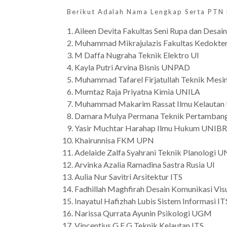
Berikut Adalah Nama Lengkap Serta PTN
Aileen Devita Fakultas Seni Rupa dan Desai
Muhammad Mikrajulazis Fakultas Kedokter
M Daffa Nugraha Teknik Elektro UI
Kayla Putri Arvina Bisnis UNPAD
Muhammad Tafarel Firjatullah Teknik Mes
Mumtaz Raja Priyatna Kimia UNILA
Muhammad Makarim Rassat Ilmu Kelauta
Damara Mulya Permana Teknik Pertamba
Yasir Muchtar Harahap Ilmu Hukum UNI
Khairunnisa FKM UPN
Adelaide Zalfa Syahrani Teknik Planologi 
Arvinka Azalia Ramadina Sastra Rusia UI
Aulia Nur Savitri Arsitektur ITS
Fadhillah Maghfirah Desain Komunikasi Vis
Inayatul Hafizhah Lubis Sistem Informasi IT
Narissa Qurrata Ayunin Psikologi UGM
Vincentius G F G Teknik Kelautan ITS