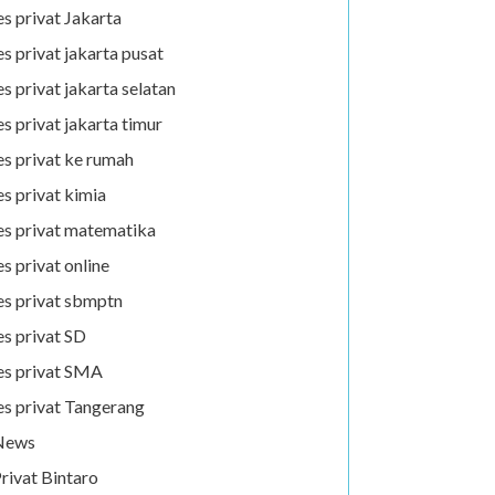
es privat Jakarta
es privat jakarta pusat
es privat jakarta selatan
es privat jakarta timur
es privat ke rumah
es privat kimia
es privat matematika
es privat online
es privat sbmptn
es privat SD
es privat SMA
es privat Tangerang
News
rivat Bintaro