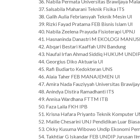
Nabila Permata Universitas Brawijaya Mal
Salsabila Maharani Teknik Fisika ITS
Galih Aulia Febriansyah Teknik Mesin UI
Rizki Fayad Pratama FEB Bisnis Islam UI
Nabila Zeelena Prayuda Fisioterapi UPNJ
Hasnaninda Danastri M EKOLOGI MANUS
Abqari Bestari Kaaffah UIN Bandung
Naufal Irfan Ahmad Siddiq HUKUM UNDI
Georgius Diko Aktuaria UI
Rafi Budiarto Kedokteran UNS
Alaia Taher FEB MANAJEMEN UI
Amira Nada Fauziyyah Universitas Brawijaya
Anindya Distira Ramadhanti ITS
Annisa Wardhana FTTM ITB
Faza Laila FKH IPB
Krisna Hafara Priyanto Teknik Komputer 
Mailie Chesarini UNJ Pendidikan Luar Biasa
Okky Kusuma Wibowo Undip Ekonomi Pe
Takhtiar G Iskandar FEB UNDIP Jurusan Il