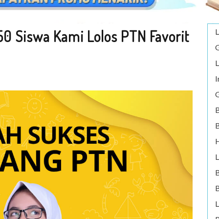
50 Siswa Kami Lolos PTN Favorit
L
G
L
I
G
B
B
H
L
B
L