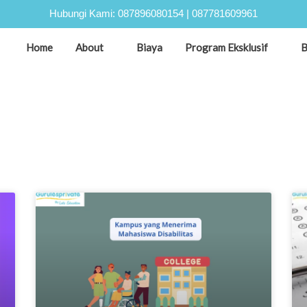
Hubungi Kami:
087896080154
|
087781609961
Home
About
Biaya
Program Eksklusif
B