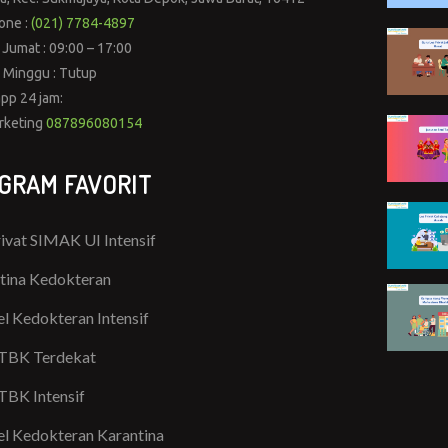
one :
(021) 7784-4897
 Jumat : 09:00 – 17:00
 Minggu : Tutup
pp 24 jam:
rketing
087896080154
GRAM FAVORIT
rivat SIMAK UI Intensif
tina Kedokteran
l Kedokteran Intensif
TBK Terdekat
TBK Intensif
l Kedokteran Karantina