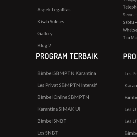
Teleph
Aspek Legalitas
Senin –
Kisah Sukses
Sabtu –
Whatsa
Gallery
Tim Ma
Blog 2
PROGRAM TERBAIK
PRO
Bimbel SBMPTN Karantina
Les P
Les Privat SBMPTN Intensif
Karan
Bimbel Online SBMPTN
Bimbe
Karantina SIMAK UI
Les U
Bimbel SNBT
Les U
Les SNBT
Bimbe