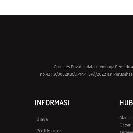
Guru Les Private adalah Lembaga Pendidikan 
no.421.9/0002Kur/DPMPTSP/I/2022 a.n Perusahaan 
INFORMASI
HUB
Alamat
Biaya
Ocean T
Profile tutor
Tirtaja