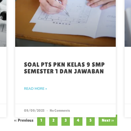
SOAL PTS PKN KELAS 9 SMP
SEMESTER 1 DAN JAWABAN
READ MORE »
09/09/2025
No Comments
« Previous
1
2
3
4
5
Next »