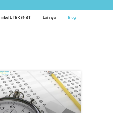
imbel UTBK SNBT
Lainnya
Blog