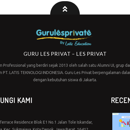
GURU LES PRIVAT – LES PRIVAT
Professional yang berdiri sejak 2013 oleh salah satu Alumni UI, grup dar
PT. LATIS TEKNOLOGI INDONESIA. Guru Les Privat berpengalaman dalam 
dengan kebutuhan siswa di Jakarta.
UNGI KAMI
RECE
errace Residence Blok E1 No.1 Jalan Tole Iskandar,
ya, Kec. Sukmajaya, Kota Depok, Jawa Barat, 16412