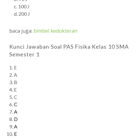
c. 100 J
d. 200 J
baca juga:
bimbel kedokteran
Kunci Jawaban Soal PAS Fisika Kelas 10 SMA
Semester 1
E
A
B
E
C
C
A
D
A
E