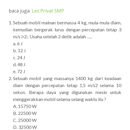
baca juga:
Les Privat SMP
Sebuah mobil mainan bermassa 4 kg, mula-mula diam,
kemudian bergerak lurus dengan percepatan tetap 3
m/s⊃2;. Usaha setelah 2 detik adalah …..
a. 6 J
b. 12 J
c. 24 J
d. 48 J
e. 72 J
Sebuah mobil yang massanya 1400 kg dari keadaan
diam dengan percepatan tetap 1,5 m/s2 selama 10
sekon. Berapa daya yang digunakan mesin untuk
menggerakkan mobil selama selang waktu itu ?
A. 15750 W
B. 22500 W
C. 25000 W
D. 32500 W