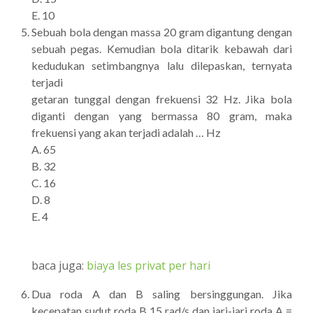
E. 10
Sebuah bola dengan massa 20 gram digantung dengan
sebuah pegas. Kemudian bola ditarik kebawah dari
kedudukan setimbangnya lalu dilepaskan, ternyata
terjadi
getaran tunggal dengan frekuensi 32 Hz. Jika bola
diganti dengan yang bermassa 80 gram, maka
frekuensi yang akan terjadi adalah … Hz
A. 65
B. 32
C. 16
D. 8
E. 4
baca juga:
biaya les privat per hari
Dua roda A dan B saling bersinggungan. Jika
kecepatan sudut roda B 15 rad/s dan jari-jari roda A =