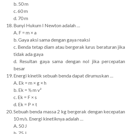
b. 50 m
c. 60 m
d. 70 m
Bunyi Hukum I Newton adalah …
A. F = m × a
b. Gaya aksi sama dengan gaya reaksi
c. Benda tetap diam atau bergerak lurus beraturan jika
tidak ada gaya
d. Resultan gaya sama dengan nol jika percepatan
besar
Energi kinetik sebuah benda dapat dirumuskan …
A. Ek = m × g × h
b. Ek = ½ m v²
c. Ek = F × s
d. Ek = P × t
Sebuah benda massa 2 kg bergerak dengan kecepatan
10 m/s. Energi kinetiknya adalah …
A. 50 J
b. 75 J