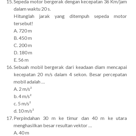
Sepeda motor bergerak dengan kecepatan 36 Km/jam
dalam waktu 20 s.
Hitunglah jarak yang ditempuh sepeda motor
tersebut!
A. 720 m
B. 450 m
C. 200 m
D. 180 m
E. 56 m
Sebuah mobil bergerak dari keadaan diam mencapai
kecepatan 20 m/s dalam 4 sekon. Besar percepatan
mobil adalah …
A. 2 m/s²
b. 4 m/s²
c. 5 m/s²
d. 10 m/s²
Perpindahan 30 m ke timur dan 40 m ke utara
menghasilkan besar resultan vektor …
A. 40 m