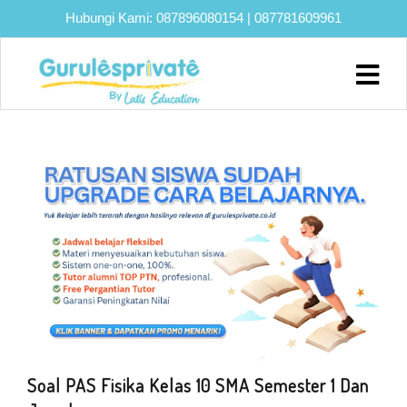
Hubungi Kami:
087896080154
|
087781609961
Home
About
Biaya
Program
Eksklusif
Bimbel
UTBK
SNBT
Lainnya
Blog
Soal PAS Fisika Kelas 10 SMA Semester 1 Dan