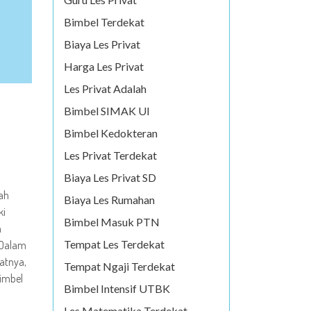
Bimbel Terdekat
Biaya Les Privat
Harga Les Privat
Les Privat Adalah
Bimbel SIMAK UI
Bimbel Kedokteran
Les Privat Terdekat
Biaya Les Privat SD
ah
Biaya Les Rumahan
ki
Bimbel Masuk PTN
m
Tempat Les Terdekat
. Dalam
fatnya,
Tempat Ngaji Terdekat
imbel
Bimbel Intensif UTBK
Les Matematika Terdekat