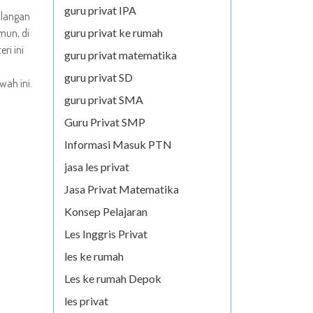
guru privat IPA
ilangan
mun, di
guru privat ke rumah
i ini
guru privat matematika
a
guru privat SD
wah ini.
guru privat SMA
Guru Privat SMP
Informasi Masuk PTN
jasa les privat
Jasa Privat Matematika
Konsep Pelajaran
Les Inggris Privat
les ke rumah
Les ke rumah Depok
les privat