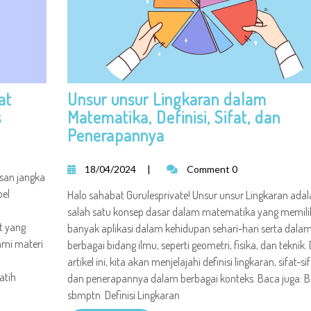
at
Unsur unsur Lingkaran dalam
s
Matematika, Definisi, Sifat, dan
Penerapannya
18/04/2024
|
Comment 0
esan jangka
bel
Halo sahabat Gurulesprivate! Unsur unsur Lingkaran adal
salah satu konsep dasar dalam matematika yang memili
t yang
banyak aplikasi dalam kehidupan sehari-hari serta dala
ami materi
berbagai bidang ilmu, seperti geometri, fisika, dan teknik
artikel ini, kita akan menjelajahi definisi lingkaran, sifat-si
atih
dan penerapannya dalam berbagai konteks. Baca juga: B
sbmptn Definisi Lingkaran