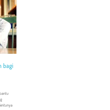
h bagi
mbantu
ng
 Tentunya