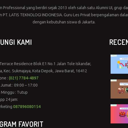
Professional yang berdiri sejak 2013 oleh salah satu Alumni UI, grup dar
PT. LATIS TEKNOLOGI INDONESIA. Guru Les Privat berpengalaman dalam 
dengan kebutuhan siswa di Jakarta.
UNGI KAMI
RECE
errace Residence Blok E1 No.1 Jalan Tole Iskandar,
ya, Kec. Sukmajaya, Kota Depok, Jawa Barat, 16412
one :
(021) 7784-4897
 Jumat : 09:00 – 17:00
 Minggu : Tutup
pp 24 jam:
rketing
087896080154
GRAM FAVORIT