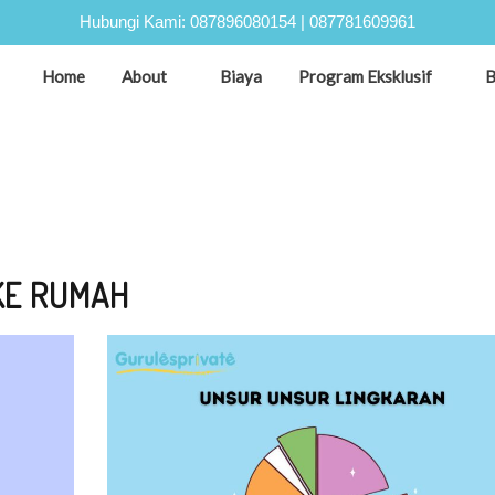
Hubungi Kami:
087896080154
|
087781609961
Home
About
Biaya
Program Eksklusif
B
KE RUMAH