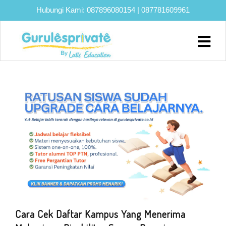
Hubungi Kami:
087896080154
|
087781609961
Home
About
Biaya
Program
Eksklusif
Bimbel
UTBK
SNBT
Lainnya
Blog
Cara Cek Daftar Kampus Yang Menerima