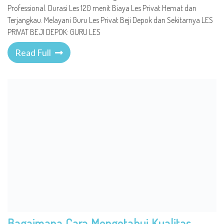
Professional. Durasi Les 120 menit Biaya Les Privat Hemat dan
Terjangkau. Melayani Guru Les Privat Beji Depok dan Sekitarnya LES
PRIVAT BEJI DEPOK: GURU LES
Read Full
Bagaimana Cara Mengetahui Kualitas