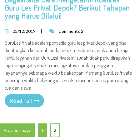
Guru Les Privat Depok? Berikut Tahapan
yang Harus Dilalui!
05/12/2019
|
Comments 2
GuruLesPrivate adalah penyedia guru les privat Depok yang bisa
didatangkan ke rumah anda untuk membantu anak anda belajar.
Tentu layanan dari GuruLesPrivate ini sudah tidak perlu diragukan
lagi mengingat semakin meningkatnya jumlah pengguna
layanannya beberapa waktu belakangan. Memang GuruLesPrivate
beberapa waktu belakangan semakin menarik untuk para orang
tua dan siswa
Read Full
Previous page
1
2