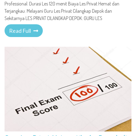
Professional. Durasi Les 120 menit Biaya Les Privat Hemat dan
Terjangkau. Melayani Guru Les Privat Cilangkap Depok dan
Sekitarnya LES PRIVAT CILANGKAP DEPOK: GURU LES
Read Full