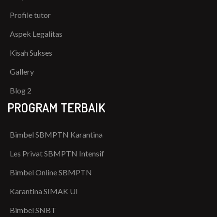
Profile tutor
Aspek Legalitas
Kisah Sukses
Gallery
Blog 2
PROGRAM TERBAIK
Bimbel SBMPTN Karantina
Les Privat SBMPTN Intensif
Bimbel Online SBMPTN
Karantina SIMAK UI
Bimbel SNBT