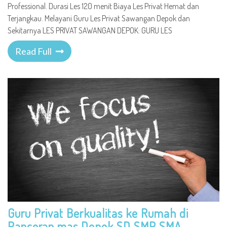
Professional. Durasi Les 120 menit Biaya Les Privat Hemat dan
Terjangkau. Melayani Guru Les Privat Sawangan Depok dan
Sekitarnya LES PRIVAT SAWANGAN DEPOK: GURU LES
Read Full
Guru Privat Berkualitas ke Rumah di
Pancoran mas Depok SD SMP SMA