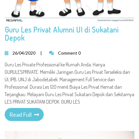
Guru Les Privat Alumni UI di Sukatani
Depok
26/04/2020
|
Comment 0
Guru Les Private Professional ke Rumah Anda. Hanya
GURULESPRIVATE. Memiliki Jaringan Guru Les Privat Terseleksi dari
UI, IPB, UNJ di Jabodetabek. Management Full Service dan
Professional. Durasi Les 120 menit Biaya Les Privat Hemat dan
Terjangkau. Melayani Guru Les Privat Sukatani Depok dan Sekitarnya
LES PRIVAT SUKATANI DEPOK: GURU LES
Read Full