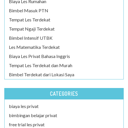
Biaya Les Rumahan
Bimbel Masuk PTN
Tempat Les Terdekat
Tempat Ngaji Terdekat
Bimbel Intensif UTBK
Les Matematika Terdekat
Biaya Les Privat Bahasa Inggris
Tempat Les Terdekat dan Murah
Bimbel Terdekat dari Lokasi Saya
CATEGORIES
biaya les privat
bimbingan belajar privat
free trial les privat