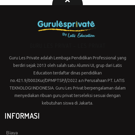
GURU LES PRIVAT – LES PRIVAT
Guru Les Private adalah Lembaga Pendidikan Professional yang
berdiri sejak 2013 oleh salah satu Alumni UI, grup dari Latis
Education terdaftar dinas pendidikan
no.421.9/0002Kur/DPMPTSP/I/2022 a.n Perusahaan PT. LATIS
TEKNOLOGI INDONESIA. Guru Les Privat berpengalaman dalam
menyediakan ribuan guru privat terseleksi sesuai dengan
kebutuhan siswa di Jakarta.
INFORMASI
Biaya