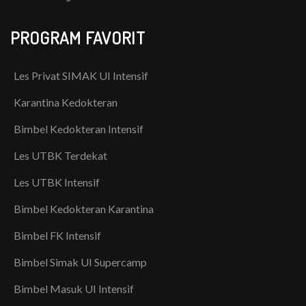
PROGRAM FAVORIT
Les Privat SIMAK UI Intensif
Karantina Kedokteran
Bimbel Kedokteran Intensif
Les UTBK Terdekat
Les UTBK Intensif
Bimbel Kedokteran Karantina
Bimbel FK Intensif
Bimbel Simak UI Supercamp
Bimbel Masuk UI Intensif