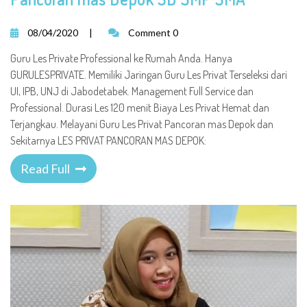
08/04/2020
|
Comment 0
Guru Les Private Professional ke Rumah Anda. Hanya
GURULESPRIVATE. Memiliki Jaringan Guru Les Privat Terseleksi dari
UI, IPB, UNJ di Jabodetabek. Management Full Service dan
Professional. Durasi Les 120 menit Biaya Les Privat Hemat dan
Terjangkau. Melayani Guru Les Privat Pancoran mas Depok dan
Sekitarnya LES PRIVAT PANCORAN MAS DEPOK:
Read Full