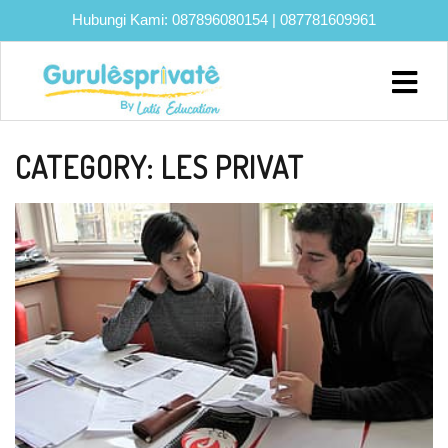
Hubungi Kami:
087896080154
|
087781609961
Home
About
CATEGORY:
LES PRIVAT
Biaya
Program
Eksklusif
Bimbel
UTBK
SNBT
Lainnya
Blog