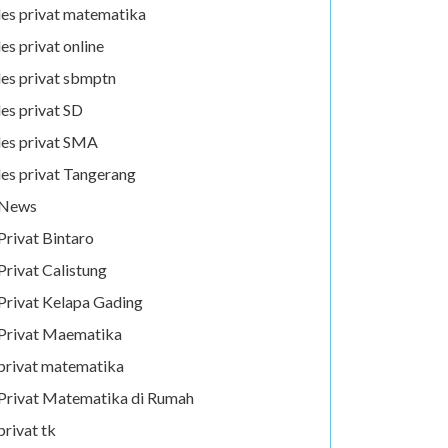
les privat matematika
les privat online
les privat sbmptn
les privat SD
les privat SMA
les privat Tangerang
News
Privat Bintaro
Privat Calistung
Privat Kelapa Gading
Privat Maematika
privat matematika
Privat Matematika di Rumah
privat tk