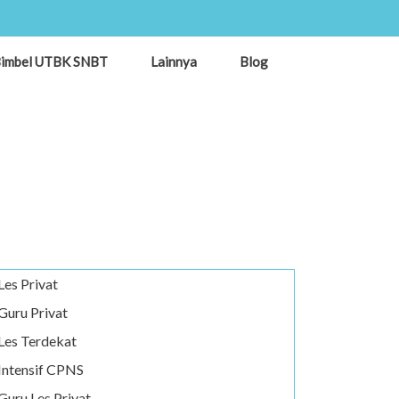
imbel UTBK SNBT
Lainnya
Blog
Les Privat
Guru Privat
Les Terdekat
Intensif CPNS
Guru Les Privat