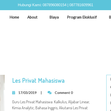
Hubungi Kami:
087896080154
|
087781609961
Home
About
Biaya
Program Eksklusif
B
Les Privat Mahasiswa
17/03/2019
|
Comment 0
Guru Les Privat Mahasiswa: Kalkulus, Aljabar Linear,
Kimia Analytic, Bahasa Inggris, Akutansi Les Privat