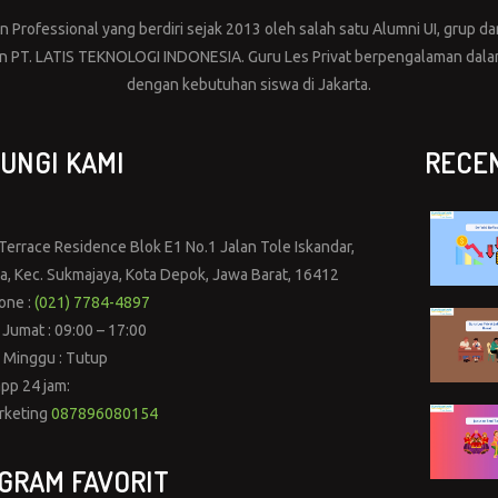
Professional yang berdiri sejak 2013 oleh salah satu Alumni UI, grup dar
PT. LATIS TEKNOLOGI INDONESIA. Guru Les Privat berpengalaman dalam 
dengan kebutuhan siswa di Jakarta.
UNGI KAMI
RECE
errace Residence Blok E1 No.1 Jalan Tole Iskandar,
ya, Kec. Sukmajaya, Kota Depok, Jawa Barat, 16412
one :
(021) 7784-4897
 Jumat : 09:00 – 17:00
 Minggu : Tutup
pp 24 jam:
rketing
087896080154
GRAM FAVORIT