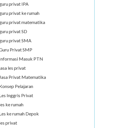
guru privat IPA
guru privat ke rumah
guru privat matematika
guru privat SD
guru privat SMA
Guru Privat SMP
Informasi Masuk PTN
jasa les privat
Jasa Privat Matematika
Konsep Pelajaran
Les Inggris Privat
les ke rumah
Les ke rumah Depok
les privat