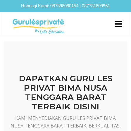
Hubungi Kami:
087896080154
|
087781609961
Home
About
Biaya
Program
Eksklusif
DAPATKAN GURU LES
Bimbel
PRIVAT BIMA NUSA
UTBK
TENGGARA BARAT
SNBT
TERBAIK DISINI
Lainnya
KAMI MENYEDIAKAN GURU LES PRIVAT BIMA
Blog
NUSA TENGGARA BARAT TERBAIK, BERKUALITAS,