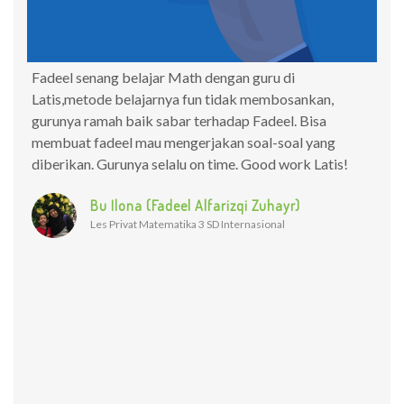
Fadeel senang belajar Math dengan guru di
Say
Latis,metode belajarnya fun tidak membosankan,
ana
lui
gurunya ramah baik sabar terhadap Fadeel. Bisa
pua
membuat fadeel mau mengerjakan soal-soal yang
ana
diberikan. Gurunya selalu on time. Good work Latis!
dis
Bu Ilona (Fadeel Alfarizqi Zuhayr)
Les Privat Matematika 3 SD Internasional
al
tika
udah