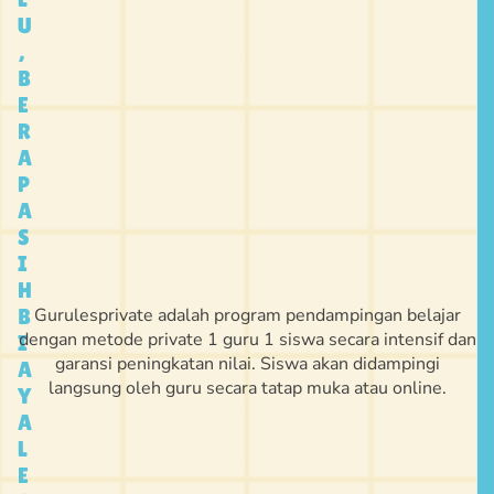
U
,
B
E
R
A
P
A
S
I
H
Gurulesprivate adalah program pendampingan belajar
B
dengan metode private 1 guru 1 siswa secara intensif dan
I
garansi peningkatan nilai. Siswa akan didampingi
A
langsung oleh guru secara tatap muka atau online.
Y
A
L
E