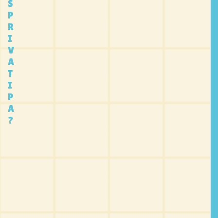
S
P
R
I
V
A
T
I
P
A
?