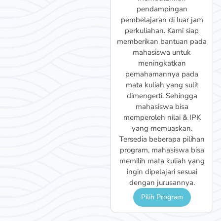
sekolah menengah atas
pendampingan
(sma). Program ini kami
pembelajaran di luar jam
design khusus untuk siswa
perkuliahan. Kami siap
supaya bisa lebih mudah
memberikan bantuan pada
memahami materi
mahasiswa untuk
pembelajaran di sekolah
meningkatkan
dengan baik. Kami siap
pemahamannya pada
mendukung siswa untuk
mata kuliah yang sulit
meraih prestasi gemilang
dimengerti. Sehingga
di sekolahnya.
mahasiswa bisa
Pilih Program
memperoleh nilai & IPK
yang memuaskan.
Tersedia beberapa pilihan
program, mahasiswa bisa
memilih mata kuliah yang
ingin dipelajari sesuai
dengan jurusannya.
Pilih Program