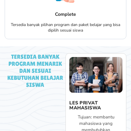
Complete
Tersedia banyak pilihan program dan paket belajar yang bisa
dipilih sesuai siswa
TERSEDIA BANYAK
PROGRAM MENARIK
DAN SESUAI
KEBUTUHAN BELAJAR
SISWA
LES PRIVAT SMA
LES PRIVAT
MAHASISWA
Program ini bertujuan
Tujuan: membantu
untuk meningkatkan minat
mahasiswa yang
belajar siswa di jenjang
membutuhkan