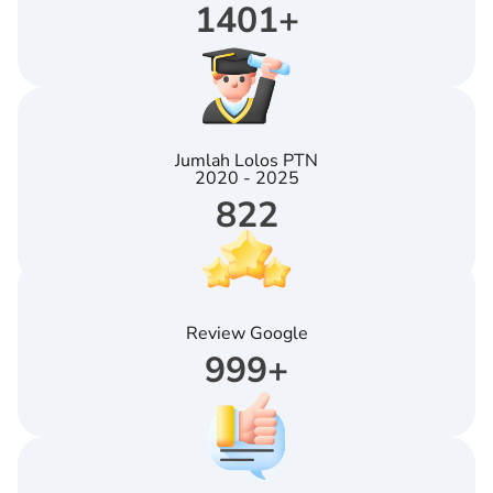
1401
+
Jumlah Lolos PTN
2020 - 2025
822
Review Google
999
+