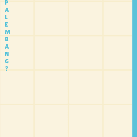
P
A
L
E
M
B
A
N
G
?