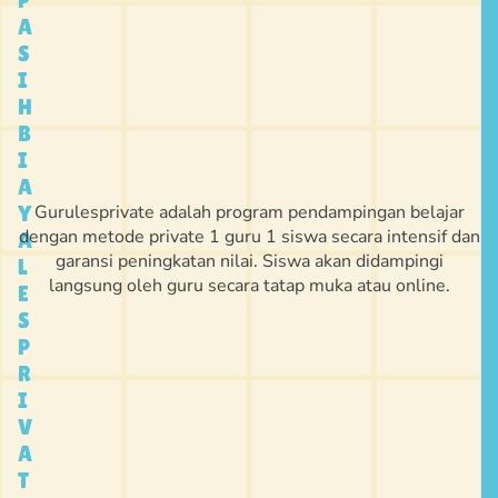
A
S
I
H
B
I
A
Gurulesprivate adalah program pendampingan belajar
Y
dengan metode private 1 guru 1 siswa secara intensif dan
A
garansi peningkatan nilai. Siswa akan didampingi
L
langsung oleh guru secara tatap muka atau online.
E
S
P
R
I
V
A
T