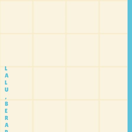
L
A
L
U
,
B
E
R
A
P