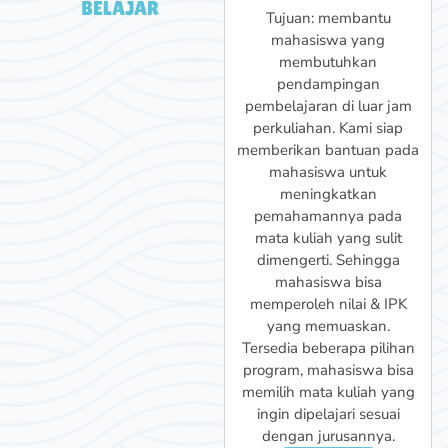
Program ini bertujuan
BELAJAR
Tujuan: membantu
untuk meningkatkan minat
mahasiswa yang
belajar siswa di jenjang
membutuhkan
sekolah menengah atas
pendampingan
(sma). Program ini kami
pembelajaran di luar jam
design khusus untuk siswa
perkuliahan. Kami siap
supaya bisa lebih mudah
memberikan bantuan pada
memahami materi
mahasiswa untuk
pembelajaran di sekolah
meningkatkan
dengan baik. Kami siap
pemahamannya pada
mendukung siswa untuk
mata kuliah yang sulit
meraih prestasi gemilang
dimengerti. Sehingga
di sekolahnya.
mahasiswa bisa
Pilih Program
memperoleh nilai & IPK
yang memuaskan.
Tersedia beberapa pilihan
program, mahasiswa bisa
memilih mata kuliah yang
ingin dipelajari sesuai
dengan jurusannya.