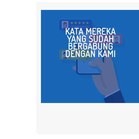
 di Manajemen Undip melalui jalur International Undergraduate
Brawijaya melalui jalur SBMPTN. Najla sudah mulai ikut privat di
KATA MEREKA
ajla ikut les matematika dng kak dytta selama 3 tahun.
YANG SUDAH
antu dengan les privat tsb, lebih paham dan mampu mengerjakan so
BERGABUNG
kolah maupun ketika mengikuti ujian2 masuk PTN
DENGAN KAMI
private yang sudah membantu dan membimbing najla dalam belaj