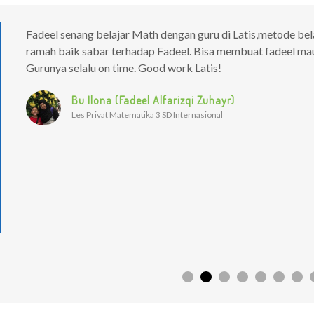
Fadeel senang belajar Math dengan guru di Latis,metode be
ramah baik sabar terhadap Fadeel. Bisa membuat fadeel mau
Gurunya selalu on time. Good work Latis!
al
Bu Ilona (Fadeel Alfarizqi Zuhayr)
Les Privat Matematika 3 SD Internasional
ar