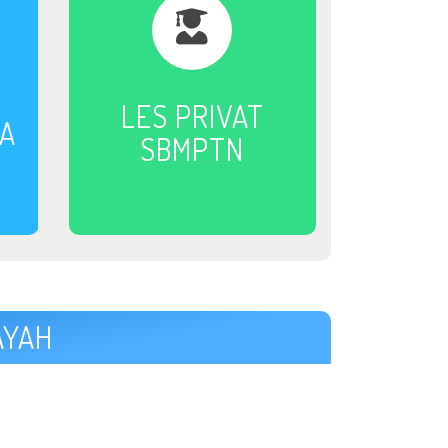
LES PRIVAT
MA
SBMPTN
AYAH