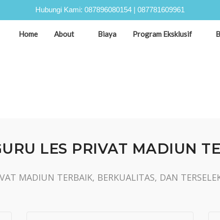
Hubungi Kami:
087896080154
|
087781609961
Home
About
Biaya
Program Eksklusif
B
URU LES PRIVAT MADIUN TER
VAT MADIUN TERBAIK, BERKUALITAS, DAN TERSELE