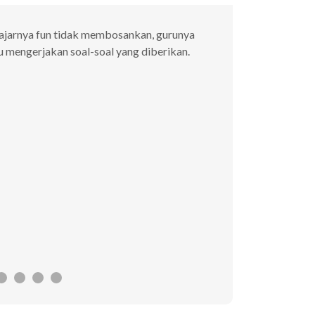
lajarnya fun tidak membosankan, gurunya
Saya memakai jasa 
 mengerjakan soal-soal yang diberikan.
Sangat puas dengan
segera disampaik
Mauricia
Les Privat 