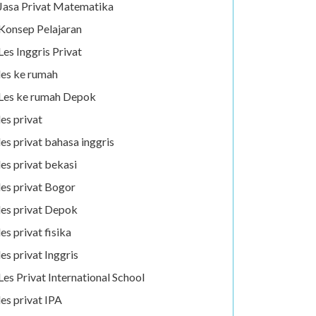
Jasa Privat Matematika
Konsep Pelajaran
Les Inggris Privat
les ke rumah
Les ke rumah Depok
les privat
les privat bahasa inggris
les privat bekasi
les privat Bogor
les privat Depok
les privat fisika
les privat Inggris
Les Privat International School
les privat IPA