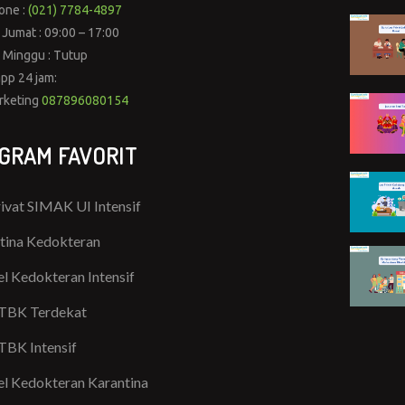
one :
(021) 7784-4897
 Jumat : 09:00 – 17:00
 Minggu : Tutup
pp 24 jam:
rketing
087896080154
GRAM FAVORIT
rivat SIMAK UI Intensif
tina Kedokteran
l Kedokteran Intensif
TBK Terdekat
TBK Intensif
l Kedokteran Karantina