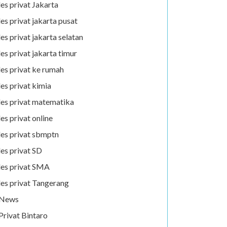
les privat Jakarta
les privat jakarta pusat
les privat jakarta selatan
les privat jakarta timur
les privat ke rumah
les privat kimia
les privat matematika
les privat online
les privat sbmptn
les privat SD
les privat SMA
les privat Tangerang
News
Privat Bintaro