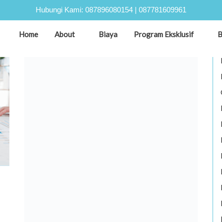
Hubungi Kami:
087896080154
|
087781609961
Home
About
Biaya
Program Eksklusif
B