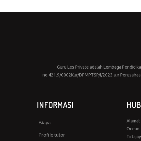
Guru Les Private adalah Lembaga Pendidikan 
no.421.9/0002Kur/DPMPTSP/I/2022 a.n Perusahaan 
INFORMASI
HUB
Alamat
Biaya
Ocean T
Profile tutor
Tirtaja