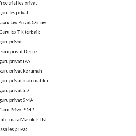
free trial les privat
guru les privat
Guru Les Privat Online
Guru les TK terbaik
guru privat
Guru privat Depok
guru privat IPA
guru privat ke rumah
guru privat matematika
guru privat SD
guru privat SMA
Guru Privat SMP
Informasi Masuk PTN
jasa les privat