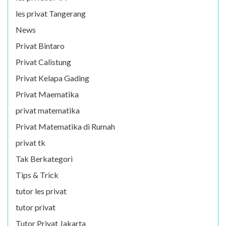
les privat Tangerang
News
Privat Bintaro
Privat Calistung
Privat Kelapa Gading
Privat Maematika
privat matematika
Privat Matematika di Rumah
privat tk
Tak Berkategori
Tips & Trick
tutor les privat
tutor privat
Tutor Privat Jakarta