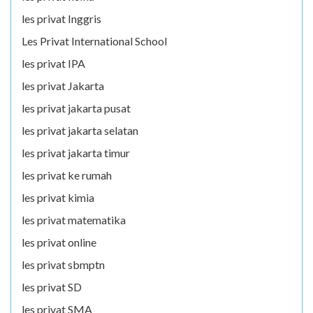
les privat Inggris
Les Privat International School
les privat IPA
les privat Jakarta
les privat jakarta pusat
les privat jakarta selatan
les privat jakarta timur
les privat ke rumah
les privat kimia
les privat matematika
les privat online
les privat sbmptn
les privat SD
les privat SMA