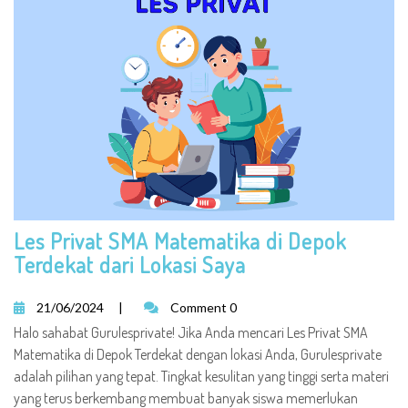
Les Privat SMA Matematika di Depok
Terdekat dari Lokasi Saya
21/06/2024
|
Comment 0
Halo sahabat Gurulesprivate! Jika Anda mencari Les Privat SMA
Matematika di Depok Terdekat dengan lokasi Anda, Gurulesprivate
adalah pilihan yang tepat. Tingkat kesulitan yang tinggi serta materi
yang terus berkembang membuat banyak siswa memerlukan