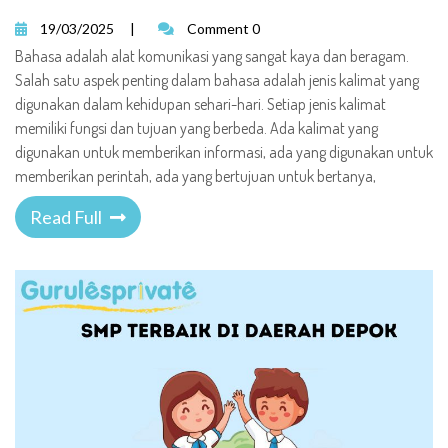
19/03/2025
|
Comment 0
Bahasa adalah alat komunikasi yang sangat kaya dan beragam.
Salah satu aspek penting dalam bahasa adalah jenis kalimat yang
digunakan dalam kehidupan sehari-hari. Setiap jenis kalimat
memiliki fungsi dan tujuan yang berbeda. Ada kalimat yang
digunakan untuk memberikan informasi, ada yang digunakan untuk
memberikan perintah, ada yang bertujuan untuk bertanya,
Read Full