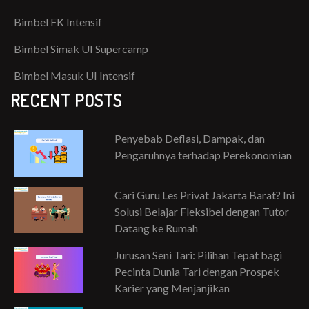
Bimbel FK Intensif
Bimbel Simak UI Supercamp
Bimbel Masuk UI Intensif
RECENT POSTS
Penyebab Deflasi, Dampak, dan
Pengaruhnya terhadap Perekonomian
Cari Guru Les Privat Jakarta Barat? Ini
Solusi Belajar Fleksibel dengan Tutor
Datang ke Rumah
Jurusan Seni Tari: Pilihan Tepat bagi
Pecinta Dunia Tari dengan Prospek
Karier yang Menjanjikan