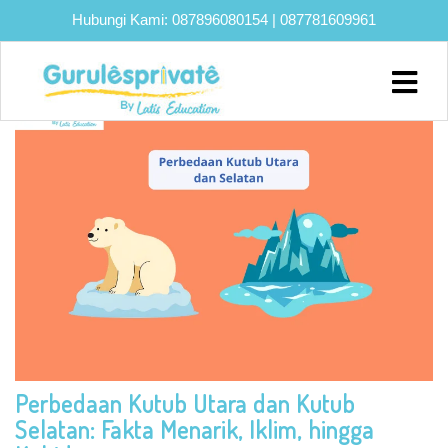
Hubungi Kami:
087896080154
|
087781609961
TAG:
MATA PELAJARAN IPA
Home
About
Biaya
Program
Eksklusif
Bimbel
UTBK
SNBT
Lainnya
Perbedaan Kutub Utara dan Kutub
Blog
Selatan: Fakta Menarik, Iklim, hingga