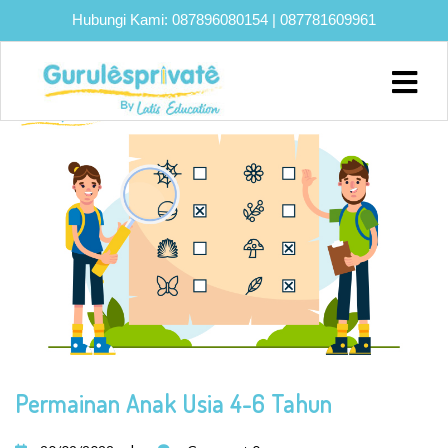
Hubungi Kami:
087896080154
|
087781609961
TAG:
#PERANORANGTUA
Home
About
Biaya
Program
Eksklusif
Bimbel
UTBK
SNBT
Lainnya
Permainan Anak Usia 4-6 Tahun
Blog