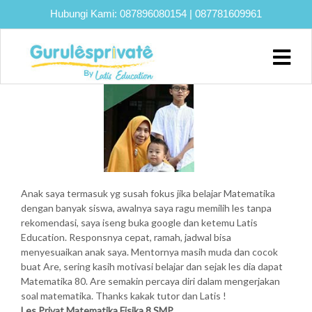
Hubungi Kami:
087896080154
|
087781609961
BU IKEU (M SALIK ARETHE)
Home
About
Biaya
Program
Eksklusif
Anak saya termasuk yg susah fokus jika belajar Matematika
Bimbel
dengan banyak siswa, awalnya saya ragu memilih les tanpa
UTBK
rekomendasi, saya iseng buka google dan ketemu Latis
SNBT
Education. Responsnya cepat, ramah, jadwal bisa
menyesuaikan anak saya. Mentornya masih muda dan cocok
Lainnya
buat Are, sering kasih motivasi belajar dan sejak les dia dapat
Matematika 80. Are semakin percaya diri dalam mengerjakan
Blog
soal matematika. Thanks kakak tutor dan Latis !
Les Privat Matematika Fisika 8 SMP