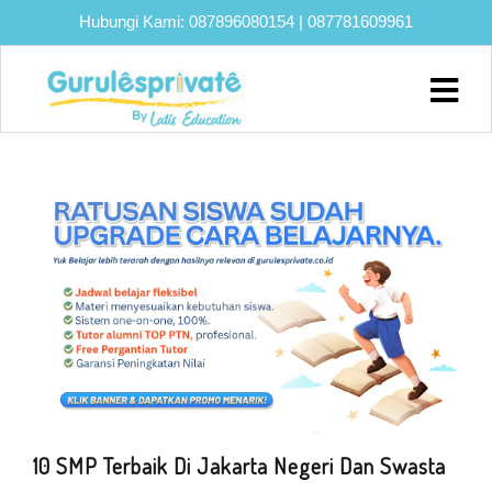
Hubungi Kami:
087896080154
|
087781609961
Home
About
Biaya
Program
Eksklusif
Bimbel
UTBK
SNBT
Lainnya
Blog
10 SMP Terbaik Di Jakarta Negeri Dan Swasta