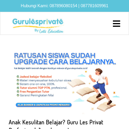
Hubungi Kami:
087896080154
|
087781609961
Home
About
Biaya
Program
Eksklusif
Bimbel
UTBK
SNBT
Lainnya
Blog
Anak Kesulitan Belajar? Guru Les Privat