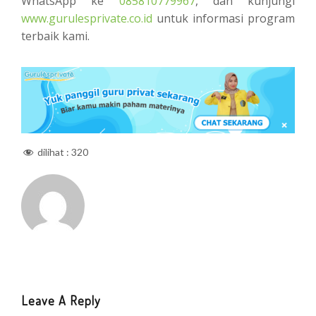
WhatsApp ke
085810779967
, dan kunjungi
www.gurulesprivate.co.id
untuk informasi program
terbaik kami.
dilihat :
320
Leave A Reply