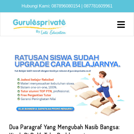
Hubungi Kami:
087896080154
|
087781609961
Home
About
Biaya
Program
Eksklusif
Bimbel
UTBK
SNBT
Lainnya
Blog
Dua Paragraf Yang Mengubah Nasib Bangsa: