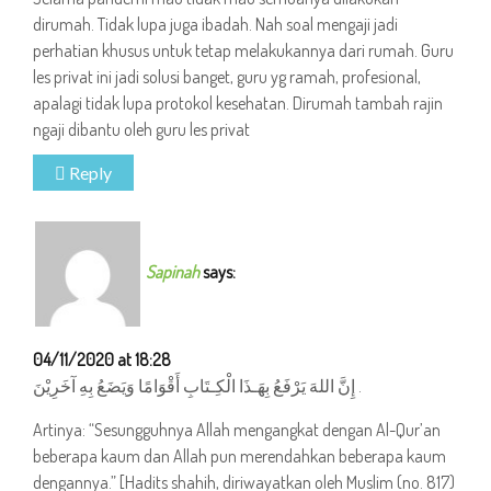
dirumah. Tidak lupa juga ibadah. Nah soal mengaji jadi
perhatian khusus untuk tetap melakukannya dari rumah. Guru
les privat ini jadi solusi banget, guru yg ramah, profesional,
apalagi tidak lupa protokol kesehatan. Dirumah tambah rajin
ngaji dibantu oleh guru les privat
Reply
Sapinah
says:
04/11/2020 at 18:28
إِنَّ اللهَ يَرْفَعُ بِهَـذَا الْكِـتَابِ أَقْوَامًا وَيَضَعُ بِهِ آخَرِيْنَ .
Artinya: “Sesungguhnya Allah mengangkat dengan Al-Qur’an
beberapa kaum dan Allah pun merendahkan beberapa kaum
dengannya.” [Hadits shahih, diriwayatkan oleh Muslim (no. 817)