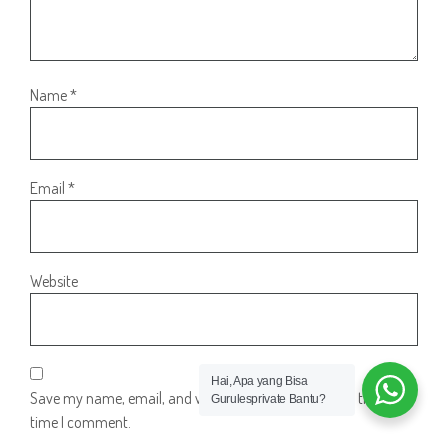
Name
*
Email
*
Website
Hai, Apa yang Bisa
Save my name, email, and website in this browser for the next
Gurulesprivate Bantu?
time I comment.