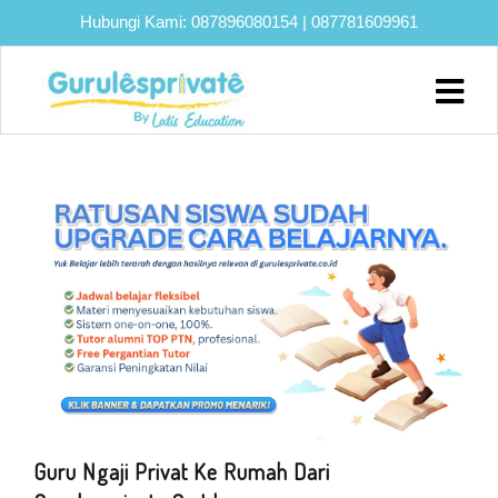
Hubungi Kami:
087896080154
|
087781609961
Home
About
Biaya
Program
Eksklusif
Bimbel
UTBK
SNBT
Lainnya
Blog
Guru Ngaji Privat Ke Rumah Dari