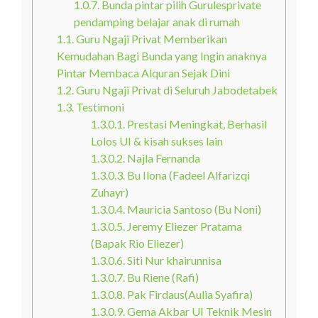
1.0.7.
Bunda pintar pilih Gurulesprivate
pendamping belajar anak di rumah
1.1.
Guru Ngaji Privat Memberikan
Kemudahan Bagi Bunda yang Ingin anaknya
Pintar Membaca Alquran Sejak Dini
1.2.
Guru Ngaji Privat di Seluruh Jabodetabek
1.3.
Testimoni
1.3.0.1.
Prestasi Meningkat, Berhasil
Lolos UI & kisah sukses lain
1.3.0.2.
Najla Fernanda
1.3.0.3.
Bu Ilona (Fadeel Alfarizqi
Zuhayr)
1.3.0.4.
Mauricia Santoso (Bu Noni)
1.3.0.5.
Jeremy Eliezer Pratama
(Bapak Rio Eliezer)
1.3.0.6.
Siti Nur khairunnisa
1.3.0.7.
Bu Riene (Rafi)
1.3.0.8.
Pak Firdaus(Aulia Syafira)
1.3.0.9.
Gema Akbar UI Teknik Mesin