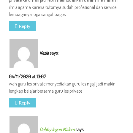
private kerumah jadi lebih memudahkan dalam memahami
ilmu agama karena tutornya sudah profesional dan service
lembaganya juga sangat bagus.
Reply
Kezia
says:
04/11/2020 at 13:07
wah guru les private menyediakan guru les ngaji jadi makin
lengkap belajar bersama guru les private
Reply
Debby Ingan Malem
says: