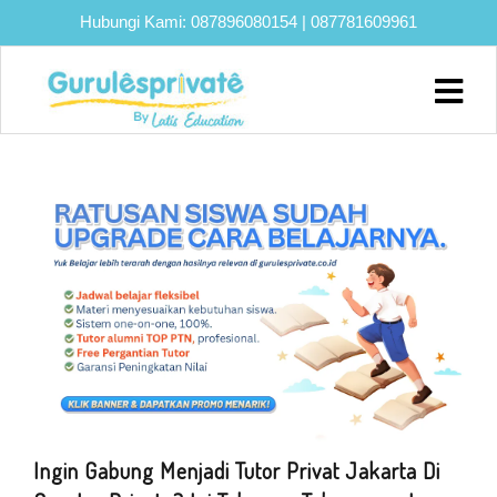
Hubungi Kami:
087896080154
|
087781609961
Home
About
Biaya
Program
Eksklusif
Bimbel
UTBK
SNBT
Lainnya
Blog
Ingin Gabung Menjadi Tutor Privat Jakarta Di