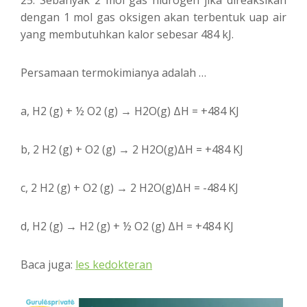
dengan 1 mol gas oksigen akan terbentuk uap air
yang membutuhkan kalor sebesar 484 kJ.
Persamaan termokimianya adalah …
a, H2 (g) + ½ O2 (g) → H2O(g) ΔH = +484 KJ
b, 2 H2 (g) + O2 (g) → 2 H2O(g)ΔH = +484 KJ
c, 2 H2 (g) + O2 (g) → 2 H2O(g)ΔH = -484 KJ
d, H2 (g) → H2 (g) + ½ O2 (g) ΔH = +484 KJ
Baca juga:
les kedokteran