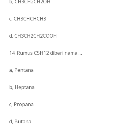
b, CH3CH2CH2OH
c, CH3CHCHCH3
d, CH3CH2CH2COOH
14. Rumus C5H12 diberi nama …
a, Pentana
b, Heptana
c, Propana
d, Butana