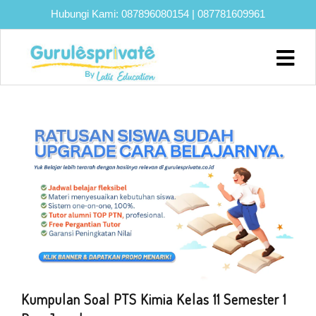
Hubungi Kami:
087896080154
|
087781609961
Home
About
Biaya
Program
Eksklusif
Bimbel
UTBK
SNBT
Lainnya
Blog
Kumpulan Soal PTS Kimia Kelas 11 Semester 1