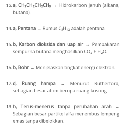
a, CH₃CH₂CH₂CH₃ →
Hidrokarbon jenuh (alkana,
butana).
a, Pentana →
Rumus C₅H₁₂ adalah pentana.
b, Karbon dioksida dan uap air →
Pembakaran
sempurna butana menghasilkan CO₂ + H₂O.
b, Bohr →
Menjelaskan tingkat energi elektron.
d, Ruang hampa →
Menurut Rutherford,
sebagian besar atom berupa ruang kosong.
b, Terus-menerus tanpa perubahan arah →
Sebagian besar partikel alfa menembus lempeng
emas tanpa dibelokkan.