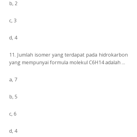
b, 2
c, 3
d, 4
11. Jumlah isomer yang terdapat pada hidrokarbon
yang mempunyai formula molekul C6H14 adalah …
a, 7
b, 5
c, 6
d, 4