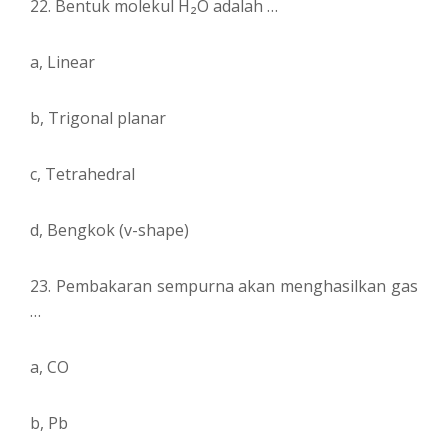
22. Bentuk molekul H₂O adalah …
a, Linear
b, Trigonal planar
c, Tetrahedral
d, Bengkok (v-shape)
23. Pembakaran sempurna akan menghasilkan gas
…
a, CO
b, Pb