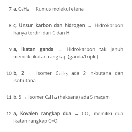
a, C₂H₄ →
Rumus molekul etena.
c, Unsur karbon dan hidrogen →
Hidrokarbon
hanya terdiri dari C dan H.
a, Ikatan ganda →
Hidrokarbon tak jenuh
memiliki ikatan rangkap (ganda/triple).
b, 2 →
Isomer C₄H₁₀ ada 2: n-butana dan
isobutana.
b, 5 →
Isomer C₆H₁₄ (heksana) ada 5 macam.
a, Kovalen rangkap dua →
CO₂ memiliki dua
ikatan rangkap C=O.