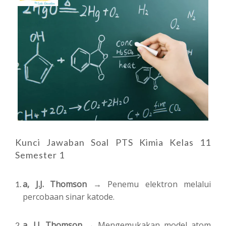
Kunci Jawaban Soal PTS Kimia Kelas 11
Semester 1
a, J.J. Thomson →
Penemu elektron melalui
percobaan sinar katode.
a, J.J. Thomson →
Mengemukakan model atom