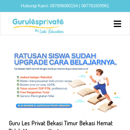
Hubungi Kami:
087896080154
|
087781609961
Home
About
Biaya
Program
Eksklusif
Bimbel
UTBK
SNBT
Lainnya
Blog
Guru Les Privat Bekasi Timur Bekasi Hemat