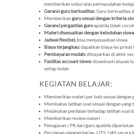
memberikan solusi atas permasalahan belaja
Garansi guru berkualitas:
Guru berkualitas d
Memberikan
guru sesuai dengan kriteria si
Garansi pergantian guru
apabila tidak coco
Materi disesuaikan dengan kebutuhan siswa
Jadwal flexibel,
bisa menyesuaikan siswa
Biaya terjangkau:
dapatkan biaya les privat 
Pembayaran mudah:
dibayarkan di akhir sesi
Fasilitas account siswa:
download ratusan ba
setiap bulan
KEGIATAN BELAJAR:
Memberikan materi per bab sesuai dengan p
Membahas latihan soal sesuai dengan yang t
Melakukan penilaian terhadap latihan soal
Memberikan review materi
Penugasan / PR dari guru apabila diperlukan
Persiapan ulangan harian, UTS, UAS secara i