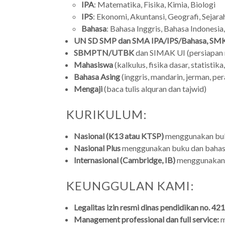
IPA
: Matematika, Fisika, Kimia, Biologi
IPS
: Ekonomi, Akuntansi, Geografi, Sejarah
Bahasa
: Bahasa Inggris, Bahasa Indonesia
UN SD SMP dan SMA IPA/IPS/Bahasa, SMK
SBMPTN/UTBK
dan SIMAK UI (persiapan
Mahasiswa
(kalkulus, fisika dasar, statistik
Bahasa Asing
(inggris, mandarin, jerman, per
Mengaji
(baca tulis alquran dan tajwid)
KURIKULUM:
Nasional (K13 atau KTSP)
menggunakan buku
Nasional Plus
menggunakan buku dan bahasa
Internasional (Cambridge, IB)
menggunakan b
KEUNGGULAN KAMI:
Legalitas izin resmi dinas pendidikan no.
Management professional dan full service:
m