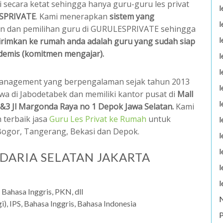
i secara ketat sehingga hanya guru-guru les privat
l
SPRIVATE
. Kami menerapkan
sistem yang
l
oran dan pemilihan guru di GURULESPRIVATE sehingga
l
kirimkan ke rumah anda adalah guru yang sudah siap
demis (komitmen mengajar).
l
l
anagement yang berpengalaman sejak tahun 2013
l
wa di Jabodetabek dan memiliki kantor pusat di
Mall
l
&3 Jl Margonda Raya no 1 Depok Jawa Selatan.
Kami
 terbaik jasa
Guru Les Privat ke Rumah
untuk
l
 Bogor, Tangerang, Bekasi dan Depok.
l
l
NDARIA SELATAN JAKARTA
l
l
 Bahasa Inggris, PKN, dll
i), IPS, Bahasa Inggris, Bahasa Indonesia
P