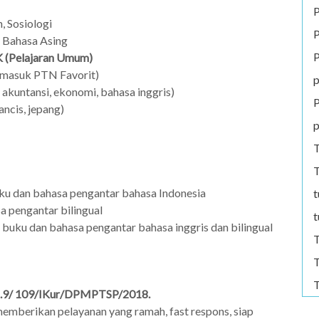
P
, Sosiologi
P
, Bahasa Asing
P
 (Pelajaran Umum)
 masuk PTN Favorit)
p
a, akuntansi, ekonomi, bahasa inggris)
P
ancis, jepang)
p
T
T
 dan bahasa pengantar bahasa Indonesia
t
 pengantar bilingual
t
uku dan bahasa pengantar bahasa inggris dan bilingual
T
T
T
 421.9/ 109/IKur/DPMPTSP/2018.
emberikan pelayanan yang ramah, fast respons, siap