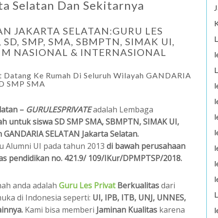
 Selatan Dan Sekitarnya
J
K
AN JAKARTA SELATAN:GURU LES
L
SD, SMP, SMA, SBMPTN, SIMAK UI,
ULUM NASIONAL & INTERNASIONAL
l
L
 Datang Ke Rumah Di Seluruh Wilayah GANDARIA
 SD SMP SMA
l
l
latan –
GURULESPRIVATE
adalah Lembaga
l
ah untuk siswa SD SMP SMA, SBMPTN, SIMAK UI,
l
ah GANDARIA SELATAN Jakarta Selatan.
tu Alumni UI pada tahun 2013
di bawah perusahaan
l
as pendidikan no. 421.9/ 109/IKur/DPMPTSP/2018.
l
l
umah anda adalah
Guru Les Privat
Berkualitas
dari
L
uka di Indonesia seperti:
UI, IPB, ITB, UNJ, UNNES,
ainnya.
Kami bisa memberi
Jaminan Kualitas
karena
l