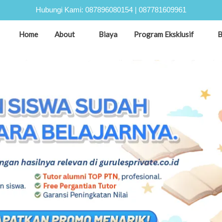
Hubungi Kami:
087896080154
|
087781609961
Home
About
Biaya
Program Eksklusif
B