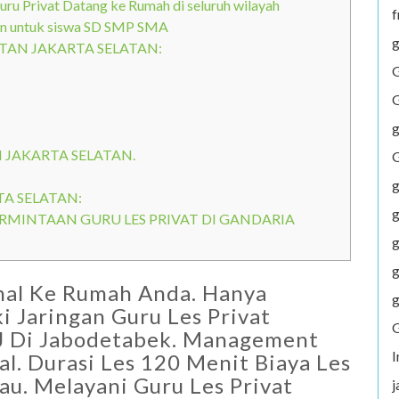
 Privat Datang ke Rumah di seluruh wilayah
f
n untuk siswa SD SMP SMA
g
TAN JAKARTA SELATAN:
G
G
g
N JAKARTA SELATAN.
G
g
TA SELATAN:
g
ERMINTAAN GURU LES PRIVAT DI GANDARIA
g
g
onal Ke Rumah Anda. Hanya
g
 Jaringan Guru Les Privat
G
UNJ Di Jabodetabek. Management
al. Durasi Les 120 Menit Biaya Les
au. Melayani Guru Les Privat
j