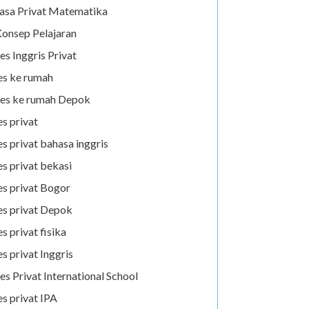
asa Privat Matematika
onsep Pelajaran
es Inggris Privat
es ke rumah
es ke rumah Depok
es privat
es privat bahasa inggris
es privat bekasi
es privat Bogor
es privat Depok
es privat fisika
es privat Inggris
es Privat International School
es privat IPA