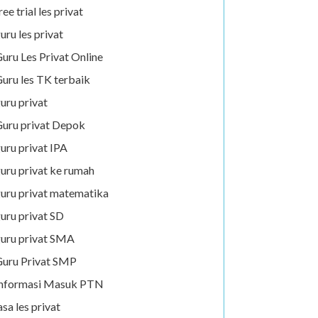
ree trial les privat
uru les privat
uru Les Privat Online
uru les TK terbaik
uru privat
uru privat Depok
uru privat IPA
uru privat ke rumah
uru privat matematika
uru privat SD
uru privat SMA
uru Privat SMP
Informasi Masuk PTN
asa les privat