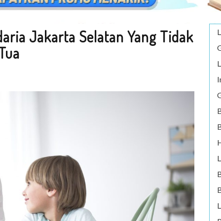
aria Jakarta Selatan Yang Tidak
L
G
Tua
L
I
G
B
B
H
L
B
L