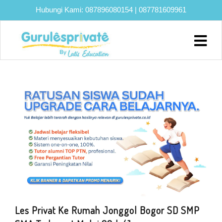
Hubungi Kami:
087896080154
|
087781609961
Home
About
Biaya
Program
Eksklusif
Bimbel
UTBK
SNBT
Lainnya
Blog
Les Privat Ke Rumah Jonggol Bogor SD SMP