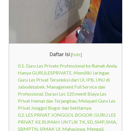
Daftar Isi
[
hide
]
0.1.
Guru Les Private Professional ke Rumah Anda.
Hanya GURULESPRIVATE. Memiliki Jaringan
Guru Les Privat Terseleksi dari UI, IPB, UNJ di
Jabodetabek. Management Full Service dan
Professional. Durasi Les 120 menit Biaya Les
Privat Hemat dan Terjangkau. Melayani Guru Les
Privat Jonggol Bogor dan Sekitarnya
0.2.
LES PRIVAT JONGGOL BOGOR: GURU LES
PRIVAT KE RUMAH UNTUK TK, SD, SMP, SMA,
SBMPTN, SIMAK UI, Mahasiswa, Mengaji.