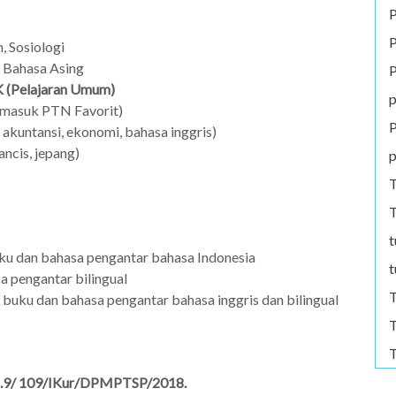
P
P
, Sosiologi
, Bahasa Asing
P
 (Pelajaran Umum)
p
 masuk PTN Favorit)
P
a, akuntansi, ekonomi, bahasa inggris)
ancis, jepang)
p
T
T
t
 dan bahasa pengantar bahasa Indonesia
t
 pengantar bilingual
T
uku dan bahasa pengantar bahasa inggris dan bilingual
T
T
 421.9/ 109/IKur/DPMPTSP/2018.