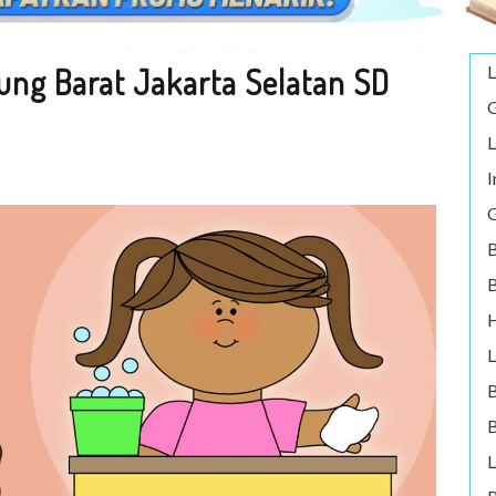
ung Barat Jakarta Selatan SD
L
G
L
I
G
B
B
H
L
B
L