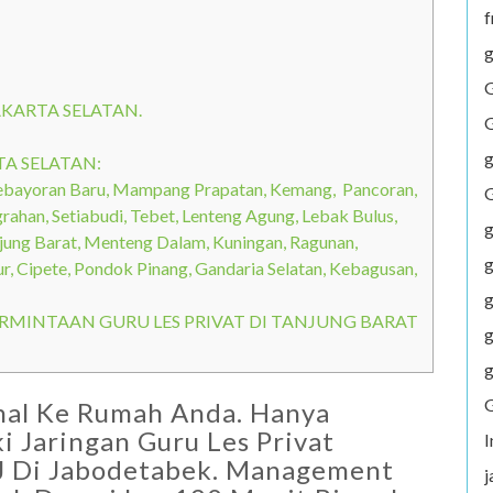
f
g
G
AKARTA SELATAN.
G
g
TA SELATAN:
Kebayoran Baru, Mampang Prapatan, Kemang, Pancoran,
G
ahan, Setiabudi, Tebet, Lenteng Agung, Lebak Bulus,
g
njung Barat, Menteng Dalam, Kuningan, Ragunan,
g
ur, Cipete, Pondok Pinang, Gandaria Selatan, Kebagusan,
g
ERMINTAAN GURU LES PRIVAT DI TANJUNG BARAT
g
g
G
onal Ke Rumah Anda. Hanya
 Jaringan Guru Les Privat
UNJ Di Jabodetabek. Management
j