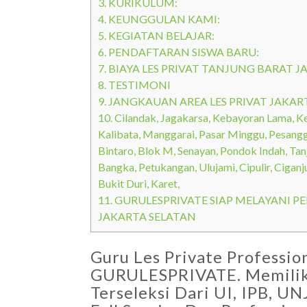
3.
KURIKULUM:
4.
KEUNGGULAN KAMI:
5.
KEGIATAN BELAJAR:
6.
PENDAFTARAN SISWA BARU:
7.
BIAYA LES PRIVAT TANJUNG BARAT J
8.
TESTIMONI
9.
JANGKAUAN AREA LES PRIVAT JAKAR
10.
Cilandak, Jagakarsa, Kebayoran Lama, 
Kalibata, Manggarai, Pasar Minggu, Pesanggr
Bintaro, Blok M, Senayan, Pondok Indah, Ta
Bangka, Petukangan, Ulujami, Cipulir, Ciganj
Bukit Duri, Karet,
11.
GURULESPRIVATE SIAP MELAYANI P
JAKARTA SELATAN
Guru Les Private Professi
GURULESPRIVATE. Memiliki
Terseleksi Dari UI, IPB, 