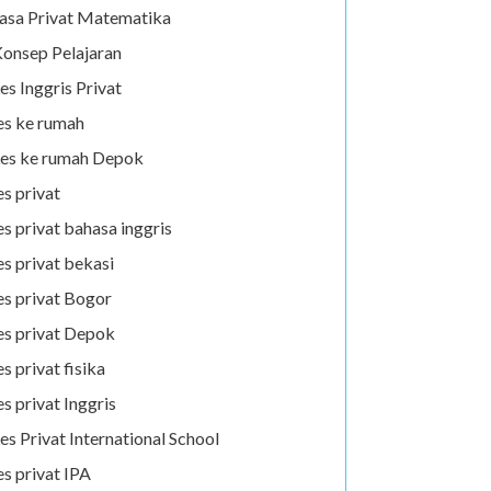
asa Privat Matematika
onsep Pelajaran
es Inggris Privat
es ke rumah
es ke rumah Depok
es privat
es privat bahasa inggris
es privat bekasi
es privat Bogor
es privat Depok
es privat fisika
es privat Inggris
es Privat International School
es privat IPA