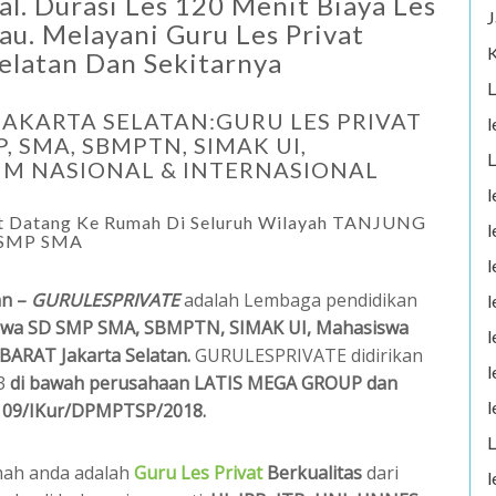
al. Durasi Les 120 Menit Biaya Les
J
au. Melayani Guru Les Privat
K
latan Dan Sekitarnya
L
JAKARTA SELATAN:GURU LES PRIVAT
l
, SMA, SBMPTN, SIMAK UI,
L
ULUM NASIONAL & INTERNASIONAL
l
 Datang Ke Rumah Di Seluruh Wilayah TANJUNG
l
D SMP SMA
l
an –
GURULESPRIVATE
adalah Lembaga pendidikan
l
iswa SD SMP SMA, SBMPTN, SIMAK UI, Mahasiswa
l
BARAT Jakarta Selatan.
GURULESPRIVATE didirikan
l
13
di bawah perusahaan LATIS MEGA GROUP dan
l
/ 109/IKur/DPMPTSP/2018.
L
umah anda adalah
Guru Les Privat
Berkualitas
dari
l