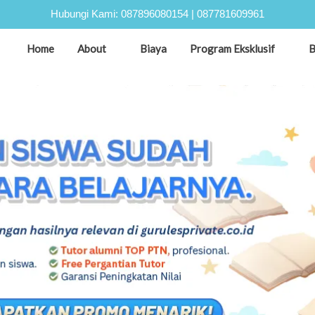
Hubungi Kami:
087896080154
|
087781609961
Home
About
Biaya
Program Eksklusif
B