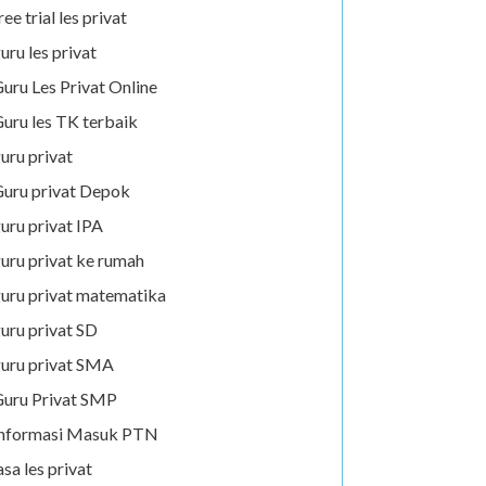
ree trial les privat
uru les privat
uru Les Privat Online
uru les TK terbaik
uru privat
uru privat Depok
uru privat IPA
uru privat ke rumah
uru privat matematika
uru privat SD
uru privat SMA
uru Privat SMP
Informasi Masuk PTN
asa les privat