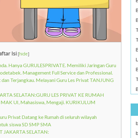
B
B
T
T
B
ftar Isi
[
hide
]
L
 Anda. Hanya GURULESPRIVATE. Memiliki Jaringan Guru
B
abodetabek. Management Full Service dan Professional.
T
at dan Terjangkau. Melayani Guru Les Privat TANJUNG
B
ARTA SELATAN:GURU LES PRIVAT KE RUMAH
IMAK UI, Mahasiswa, Mengaji. KURIKULUM
 Privat Datang ke Rumah di seluruh wilayah
b
ntuk siswa SD SMP SMA
T JAKARTA SELATAN:
b