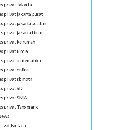
es privat Jakarta
es privat jakarta pusat
es privat jakarta selatan
es privat jakarta timur
es privat ke rumah
es privat kimia
es privat matematika
es privat online
es privat sbmptn
es privat SD
es privat SMA
es privat Tangerang
News
rivat Bintaro