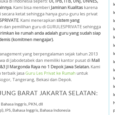
uka di Indonesia seperti:
UI, IPB, ITB, UNJ, UNNES,
l
ainnya.
Kami bisa memberi
Jaminan Kualitas
karena
l
i secara ketat sehingga hanya guru-guru les privat
SPRIVATE
. Kami menerapkan
sistem yang
l
oran dan pemilihan guru di GURULESPRIVATE sehingga
l
kirimkan ke rumah anda adalah guru yang sudah siap
l
demis (komitmen mengajar).
l
l
anagement yang berpengalaman sejak tahun 2013
wa di Jabodetabek dan memiliki kantor pusat di
Mall
l
&3 Jl Margonda Raya no 1 Depok Jawa Selatan.
Kami
l
 terbaik jasa
Guru Les Privat ke Rumah
untuk
l
 Bogor, Tangerang, Bekasi dan Depok.
l
JUNG BARAT JAKARTA SELATAN:
l
 Bahasa Inggris, PKN, dll
i), IPS, Bahasa Inggris, Bahasa Indonesia
P