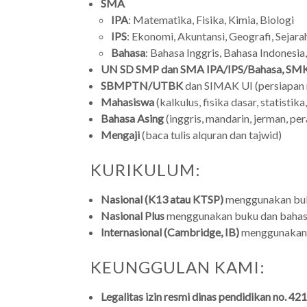
SMA
IPA
: Matematika, Fisika, Kimia, Biologi
IPS
: Ekonomi, Akuntansi, Geografi, Sejarah
Bahasa
: Bahasa Inggris, Bahasa Indonesia
UN SD SMP dan SMA IPA/IPS/Bahasa, SMK
SBMPTN/UTBK
dan SIMAK UI (persiapan
Mahasiswa
(kalkulus, fisika dasar, statistik
Bahasa Asing
(inggris, mandarin, jerman, per
Mengaji
(baca tulis alquran dan tajwid)
KURIKULUM:
Nasional (K13 atau KTSP)
menggunakan buku
Nasional Plus
menggunakan buku dan bahasa
Internasional (Cambridge, IB)
menggunakan b
KEUNGGULAN KAMI:
Legalitas izin resmi dinas pendidikan no.