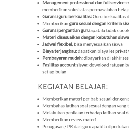
Management professional dan full service:
m
memberikan solusi atas permasalahan belaja
Garansi guru berkualitas:
Guru berkualitas d
Memberikan
guru sesuai dengan kriteria si
Garansi pergantian guru
apabila tidak coco
Materi disesuaikan dengan kebutuhan siswa
Jadwal flexibel,
bisa menyesuaikan siswa
Biaya terjangkau:
dapatkan biaya les privat 
Pembayaran mudah:
dibayarkan di akhir sesi
Fasilitas account siswa:
download ratusan ba
setiap bulan
KEGIATAN BELAJAR:
Memberikan materi per bab sesuai dengan p
Membahas latihan soal sesuai dengan yang t
Melakukan penilaian terhadap latihan soal
Memberikan review materi
Penugasan / PR dari guru apabila diperlukan