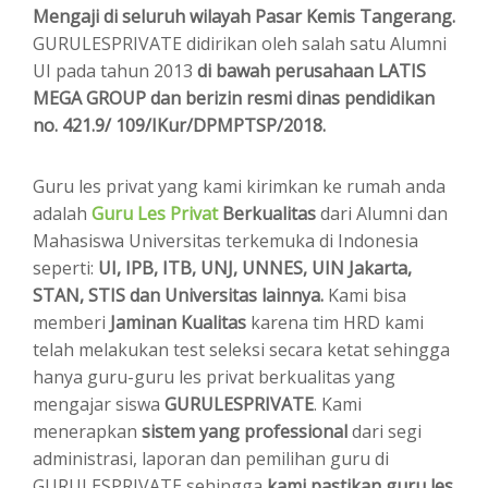
Mengaji di seluruh wilayah Pasar Kemis Tangerang.
GURULESPRIVATE didirikan oleh salah satu Alumni
UI pada tahun 2013
di bawah perusahaan LATIS
MEGA GROUP dan berizin resmi dinas pendidikan
no. 421.9/ 109/IKur/DPMPTSP/2018.
Guru les privat yang kami kirimkan ke rumah anda
adalah
Guru Les Privat
Berkualitas
dari Alumni dan
Mahasiswa Universitas terkemuka di Indonesia
seperti:
UI, IPB, ITB, UNJ, UNNES, UIN Jakarta,
STAN, STIS dan Universitas lainnya.
Kami bisa
memberi
Jaminan Kualitas
karena tim HRD kami
telah melakukan test seleksi secara ketat sehingga
hanya guru-guru les privat berkualitas yang
mengajar siswa
GURULESPRIVATE
. Kami
menerapkan
sistem yang professional
dari segi
administrasi, laporan dan pemilihan guru di
GURULESPRIVATE sehingga
kami pastikan guru les