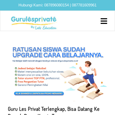
Hubungi Kami:
087896080154
|
087781609961
Home
About
Biaya
Program
Eksklusif
Bimbel
UTBK
SNBT
Lainnya
Blog
Guru Les Privat Terlengkap, Bisa Datang Ke