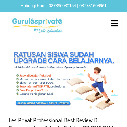
Hubungi Kami:
087896080154
|
087781609961
Home
About
Biaya
Program
Eksklusif
Bimbel
UTBK
SNBT
Lainnya
Blog
Les Privat Professional Best Review Di