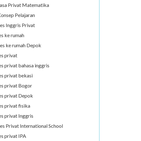
asa Privat Matematika
onsep Pelajaran
es Inggris Privat
es ke rumah
es ke rumah Depok
es privat
es privat bahasa inggris
es privat bekasi
es privat Bogor
es privat Depok
es privat fisika
es privat Inggris
es Privat International School
es privat IPA