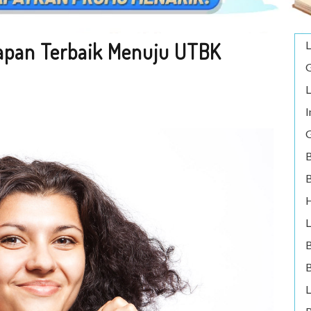
iapan Terbaik Menuju UTBK
L
G
L
I
G
B
B
H
L
B
L