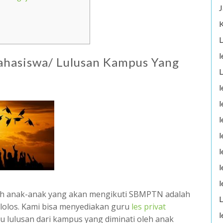
J
K
L
l
Mahasiswa/ Lulusan Kampus Yang
L
l
l
l
l
l
l
l
leh anak-anak yang akan mengikuti SBMPTN adalah
L
 lolos. Kami bisa menyediakan guru
les privat
l
lulusan dari kampus yang diminati oleh anak