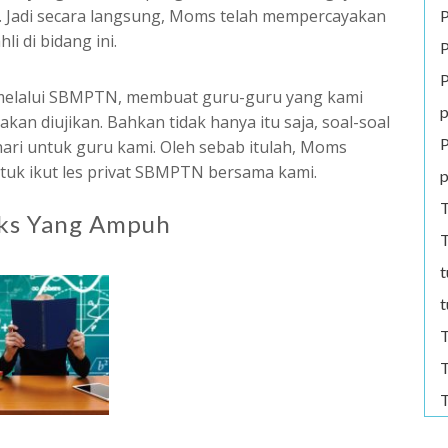
 Jadi secara langsung, Moms telah mempercayakan
P
 di bidang ini.
P
P
melalui SBMPTN, membuat guru-guru yang kami
p
akan diujikan. Bahkan tidak hanya itu saja, soal-soal
P
ari untuk guru kami. Oleh sebab itulah, Moms
tuk ikut les privat SBMPTN bersama kami.
p
T
cks Yang Ampuh
T
t
t
T
T
T