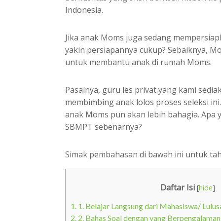
Indonesia.
Jika anak Moms juga sedang mempersiap
yakin persiapannya cukup? Sebaiknya, 
untuk membantu anak di rumah Moms.
Pasalnya, guru les privat yang kami sed
membimbing anak lolos proses seleksi in
anak Moms pun akan lebih bahagia. Apa ya
SBMPT sebenarnya?
Simak pembahasan di bawah ini untuk ta
Daftar Isi
[
hide
]
1.
1. Belajar Langsung dari Mahasiswa/ Lulu
2.
2. Bahas Soal dengan yang Berpengalama