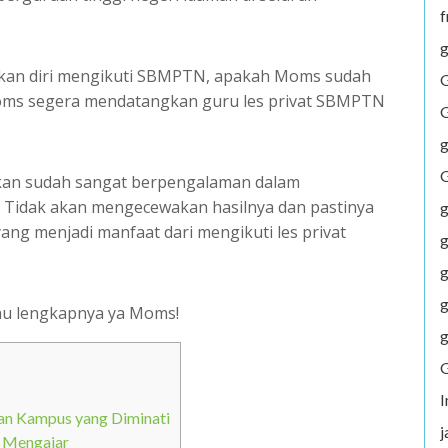
f
g
kan diri mengikuti SBMPTN, apakah Moms sudah
G
Moms segera mendatangkan guru les privat SBMPTN
G
g
G
iakan sudah sangat berpengalaman dalam
i. Tidak akan mengecewakan hasilnya dan pastinya
g
ng menjadi manfaat dari mengikuti les privat
g
g
g
hu lengkapnya ya Moms!
g
G
san Kampus yang Diminati
j
n Mengajar