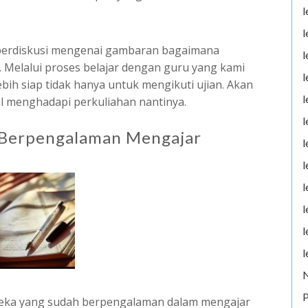
l
l
a berdiskusi mengenai gambaran bagaimana
l
u. Melalui proses belajar dengan guru yang kami
l
bih siap tidak hanya untuk mengikuti ujian. Akan
l
al menghadapi perkuliahan nantinya.
l
g Berpengalaman Mengajar
l
l
l
l
l
l
P
reka yang sudah berpengalaman dalam mengajar