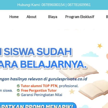
Hubungi Kami:
087896080154
|
087781609961
Home
About
Biaya
Program Eksklusif
B