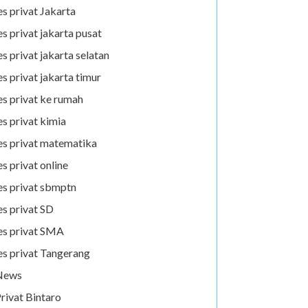
es privat Jakarta
es privat jakarta pusat
es privat jakarta selatan
es privat jakarta timur
es privat ke rumah
es privat kimia
es privat matematika
es privat online
es privat sbmptn
es privat SD
es privat SMA
es privat Tangerang
News
rivat Bintaro