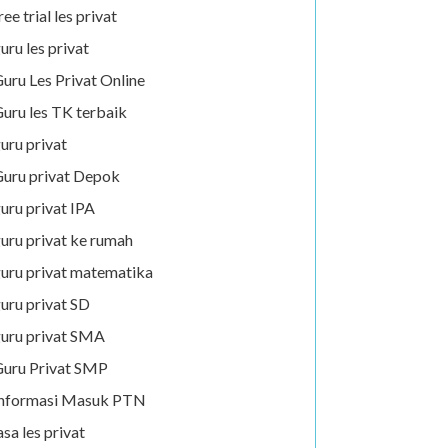
ree trial les privat
uru les privat
uru Les Privat Online
uru les TK terbaik
uru privat
uru privat Depok
uru privat IPA
uru privat ke rumah
uru privat matematika
uru privat SD
uru privat SMA
uru Privat SMP
Informasi Masuk PTN
asa les privat