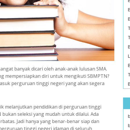
B
B
T
T
B
L
B
sangat banyak dicari oleh anak-anak lulusan SMA.
T
ng mempersiapkan diri untuk mengikuti SBMPTN?
masuk perguruan tinggi negeri yang akan segera
B
ik melanjutkan pendidikan di perguruan tinggi
 bukan seleksi yang mudah untuk dilalui. Ada
b
rbatas. Jadi hanya yang benar-benar siap dan
b
perguruan tinggi negeri idaman di seluruh