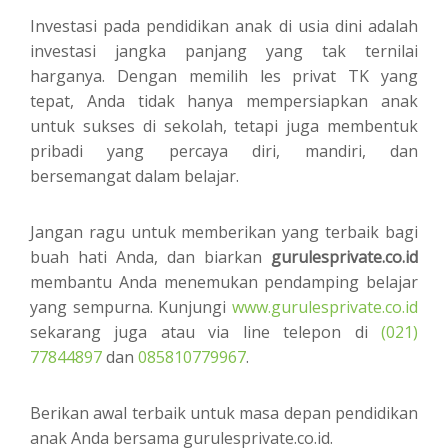
Investasi pada pendidikan anak di usia dini adalah
investasi jangka panjang yang tak ternilai
harganya. Dengan memilih les privat TK yang
tepat, Anda tidak hanya mempersiapkan anak
untuk sukses di sekolah, tetapi juga membentuk
pribadi yang percaya diri, mandiri, dan
bersemangat dalam belajar.
Jangan ragu untuk memberikan yang terbaik bagi
buah hati Anda, dan biarkan
gurulesprivate.co.id
membantu Anda menemukan pendamping belajar
yang sempurna. Kunjungi
www.gurulesprivate.co.id
sekarang juga atau via line telepon di
(021)
77844897
dan
085810779967
.
Berikan awal terbaik untuk masa depan pendidikan
anak Anda bersama gurulesprivate.co.id.