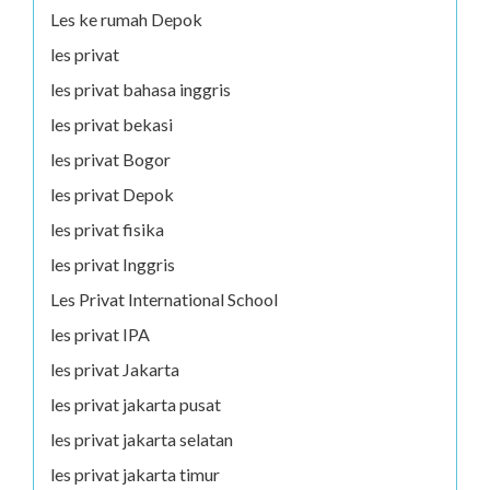
Les ke rumah Depok
les privat
les privat bahasa inggris
les privat bekasi
les privat Bogor
les privat Depok
les privat fisika
les privat Inggris
Les Privat International School
les privat IPA
les privat Jakarta
les privat jakarta pusat
les privat jakarta selatan
les privat jakarta timur