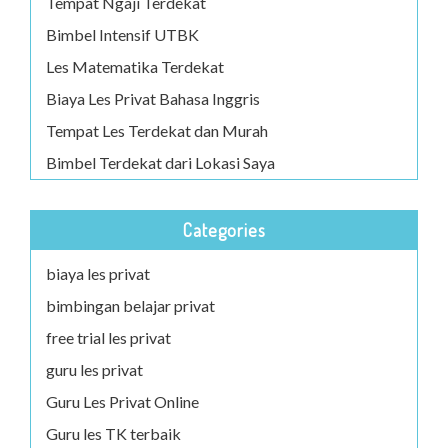
Tempat Ngaji Terdekat
Bimbel Intensif UTBK
Les Matematika Terdekat
Biaya Les Privat Bahasa Inggris
Tempat Les Terdekat dan Murah
Bimbel Terdekat dari Lokasi Saya
Categories
biaya les privat
bimbingan belajar privat
free trial les privat
guru les privat
Guru Les Privat Online
Guru les TK terbaik