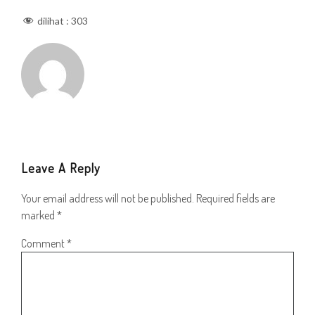
dilihat :
303
Leave A Reply
Your email address will not be published.
Required fields are
marked
*
Comment
*