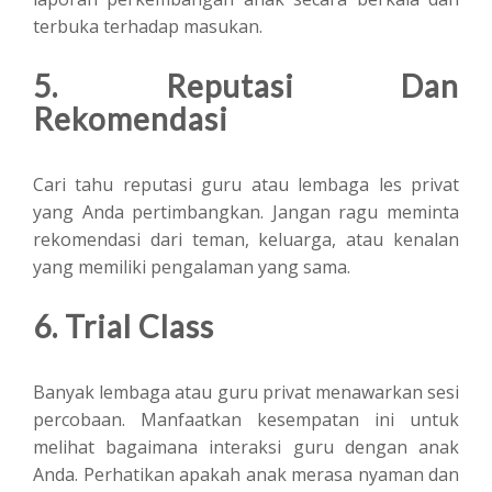
terbuka terhadap masukan.
5. Reputasi Dan
Rekomendasi
Cari tahu reputasi guru atau lembaga les privat
yang Anda pertimbangkan. Jangan ragu meminta
rekomendasi dari teman, keluarga, atau kenalan
yang memiliki pengalaman yang sama.
6. Trial Class
Banyak lembaga atau guru privat menawarkan sesi
percobaan. Manfaatkan kesempatan ini untuk
melihat bagaimana interaksi guru dengan anak
Anda. Perhatikan apakah anak merasa nyaman dan