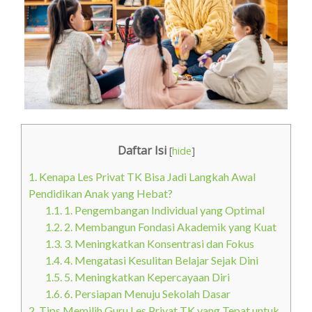
Daftar Isi
[
hide
]
1.
Kenapa Les Privat TK Bisa Jadi Langkah Awal
Pendidikan Anak yang Hebat?
1.1.
1. Pengembangan Individual yang Optimal
1.2.
2. Membangun Fondasi Akademik yang Kuat
1.3.
3. Meningkatkan Konsentrasi dan Fokus
1.4.
4. Mengatasi Kesulitan Belajar Sejak Dini
1.5.
5. Meningkatkan Kepercayaan Diri
1.6.
6. Persiapan Menuju Sekolah Dasar
2.
Tips Memilih Guru Les Privat TK yang Tepat untuk