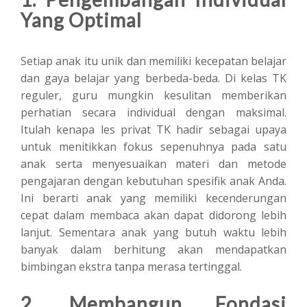
Yang Optimal
Setiap anak itu unik dan memiliki kecepatan belajar
dan gaya belajar yang berbeda-beda. Di kelas TK
reguler, guru mungkin kesulitan memberikan
perhatian secara individual dengan maksimal.
Itulah kenapa les privat TK hadir sebagai upaya
untuk menitikkan fokus sepenuhnya pada satu
anak serta menyesuaikan materi dan metode
pengajaran dengan kebutuhan spesifik anak Anda.
Ini berarti anak yang memiliki kecenderungan
cepat dalam membaca akan dapat didorong lebih
lanjut. Sementara anak yang butuh waktu lebih
banyak dalam berhitung akan mendapatkan
bimbingan ekstra tanpa merasa tertinggal.
2. Membangun Fondasi