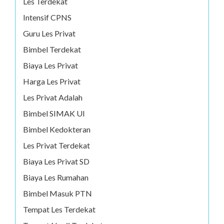
Les Terdekat
Intensif CPNS
Guru Les Privat
Bimbel Terdekat
Biaya Les Privat
Harga Les Privat
Les Privat Adalah
Bimbel SIMAK UI
Bimbel Kedokteran
Les Privat Terdekat
Biaya Les Privat SD
Biaya Les Rumahan
Bimbel Masuk PTN
Tempat Les Terdekat