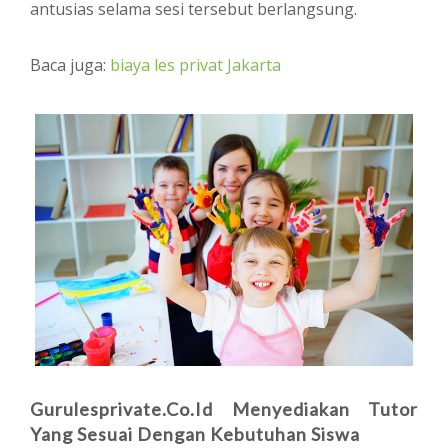
antusias selama sesi tersebut berlangsung.
Baca juga:
biaya les privat Jakarta
Gurulesprivate.co.id Menyediakan Tutor
Yang Sesuai Dengan Kebutuhan Siswa