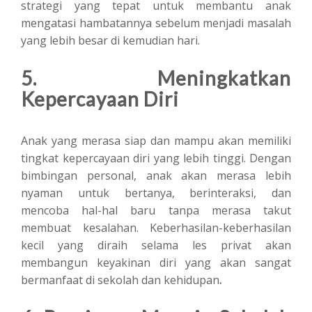
strategi yang tepat untuk membantu anak
mengatasi hambatannya sebelum menjadi masalah
yang lebih besar di kemudian hari.
5. Meningkatkan
Kepercayaan Diri
Anak yang merasa siap dan mampu akan memiliki
tingkat kepercayaan diri yang lebih tinggi. Dengan
bimbingan personal, anak akan merasa lebih
nyaman untuk bertanya, berinteraksi, dan
mencoba hal-hal baru tanpa merasa takut
membuat kesalahan. Keberhasilan-keberhasilan
kecil yang diraih selama les privat akan
membangun keyakinan diri yang akan sangat
bermanfaat di sekolah dan kehidupan
.