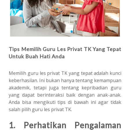
Tips Memilih Guru Les Privat TK Yang Tepat
Untuk Buah Hati Anda
Memilih guru les privat TK yang tepat adalah kunci
keberhasilan. Ini bukan hanya tentang kemampuan
akademik, tetapi juga tentang kepribadian guru
yang dapat berinteraksi baik dengan anak-anak.
Anda bisa mengikuti tips di bawah ini agar tidak
salah pilih guru les privat TK.
1. Perhatikan Pengalaman