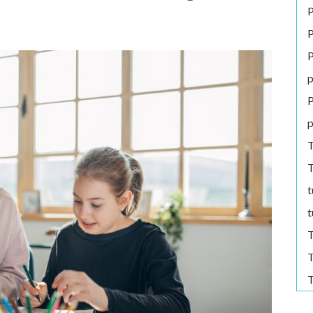
P
P
P
p
P
p
T
T
t
t
T
T
T