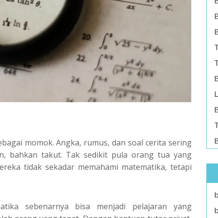
B
B
T
T
B
L
B
T
B
agai momok. Angka, rumus, dan soal cerita sering
, bahkan takut. Tak sedikit pula orang tua yang
ereka tidak sekadar memahami matematika, tetapi
b
tika sebenarnya bisa menjadi pelajaran yang
b