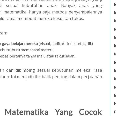
l
al sesuai kebutuhan anak. Banyak anak yang
am matematika, hanya saja metode penyampaiannya
l
lalu ramai membuat mereka kesulitan fokus.
l
l
kan:
l
n gaya belajar mereka
(visual, auditori, kinestetik, dll.)
l
erburu-buru memahami materi.
l
ebas bertanya tanpa malu atau takut salah.
l
an dan dibimbing sesuai kebutuhan mereka, rasa
l
uh. Ini menjadi titik balik penting dalam perjalanan
l
l
l
r Matematika Yang Cocok
P