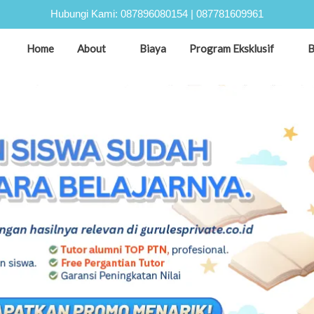
Hubungi Kami:
087896080154
|
087781609961
Home
About
Biaya
Program Eksklusif
B