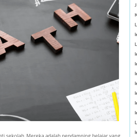
J
K
L
l
L
l
l
l
l
l
l
l
L
l
ti sekolah. Mereka adalah pendamping belajar yang