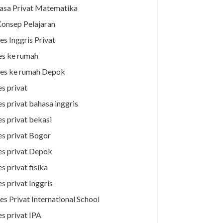
asa Privat Matematika
onsep Pelajaran
es Inggris Privat
es ke rumah
es ke rumah Depok
es privat
es privat bahasa inggris
es privat bekasi
es privat Bogor
es privat Depok
es privat fisika
es privat Inggris
es Privat International School
es privat IPA