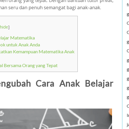
eh orang yang tepat. Dengan bantuan tutor privat,
f
aman seru dan penuh semangat bagi anak-anak.
g
G
hide
]
G
elajar Matematika
g
cok untuk Anak Anda
G
gkatkan Kemampuan Matematika Anak
g
l Bersama Orang yang Tepat
g
g
engubah Cara Anak Belajar
g
g
G
j