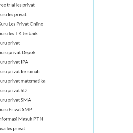
ree trial les privat
uru les privat
uru Les Privat Online
uru les TK terbaik
uru privat
uru privat Depok
uru privat IPA
uru privat ke rumah
uru privat matematika
uru privat SD
uru privat SMA
uru Privat SMP
Informasi Masuk PTN
asa les privat