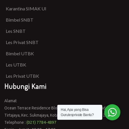
Karantina SIMAK UI
Bimbel SNBT
Les SNBT
Les Privat SNBT
Bimbel UTBK
Les UTBK
Les Privat UTBK
Hubungi Kami
Alamat
Ocean Terrace Residence Blok E1 No.1 Jalan Tole Iskandar,
Hai, Apa yang Bisa
Gurulesprivate Bantu?
Tirtajaya, Kec. Sukmajaya, Kota Depok, Jawa Barat, 16412
Telephone :
(021) 7784-4897