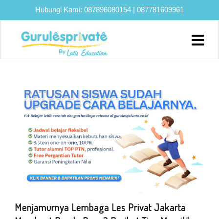
Hubungi Kami:
087896080154
|
087781609961
Home
About
Biaya
Program
Eksklusif
Bimbel
UTBK
SNBT
Lainnya
Blog
Menjamurnya Lembaga Les Privat Jakarta