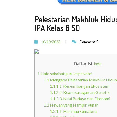
Pelestarian Makhluk Hidu
IPA Kelas 6 SD
10/10/2023
|
Comment 0
Daftar Isi
[
hide
]
1
Halo sahabat gurulesprivate!
1.1
Mengapa Pelestarian Makhluk Hidup
1.1.1
1. Keseimbangan Ekosistem
1.1.2
2. Keanekaragaman Genetik
1.1.3
3. Nilai Budaya dan Ekonomi
1.2
Hewan yang Hampir Punah
1.2.1
1. Harimau Sumatera