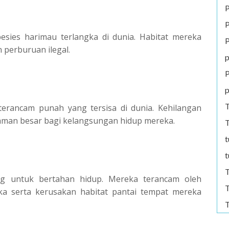
P
P
esies harimau terlangka di dunia. Habitat mereka
P
 perburuan ilegal.
p
P
p
T
terancam punah yang tersisa di dunia. Kehilangan
caman besar bagi kelangsungan hidup mereka.
T
t
t
T
ng untuk bertahan hidup. Mereka terancam oleh
T
ka serta kerusakan habitat pantai tempat mereka
T