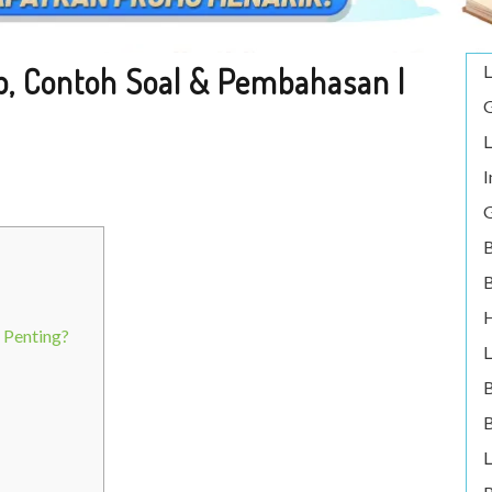
p, Contoh Soal & Pembahasan |
L
G
L
I
G
B
B
H
 Penting?
L
B
L