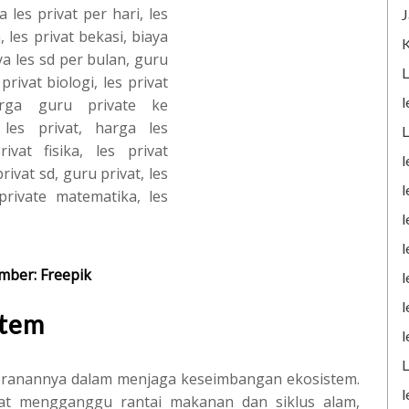
J
K
L
l
L
l
l
l
l
mber: Freepik
l
l
stem
l
L
eranannya dalam menjaga keseimbangan ekosistem.
l
apat mengganggu rantai makanan dan siklus alam,