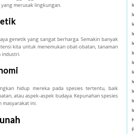
l
 yang merusak lingkungan.
l
etik
l
l
aya genetik yang sangat berharga. Semakin banyak
l
otensi kita untuk menemukan obat-obatan, tanaman
l
industri.
l
onomi
l
l
gkan hidup mereka pada spesies tertentu, baik
l
batan, atau aspek-aspek budaya. Kepunahan spesies
l
 masyarakat ini.
l
Punah
P