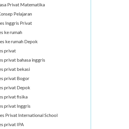
asa Privat Matematika
onsep Pelajaran
es Inggris Privat
es ke rumah
es ke rumah Depok
es privat
es privat bahasa inggris
es privat bekasi
es privat Bogor
es privat Depok
es privat fisika
es privat Inggris
es Privat International School
es privat IPA