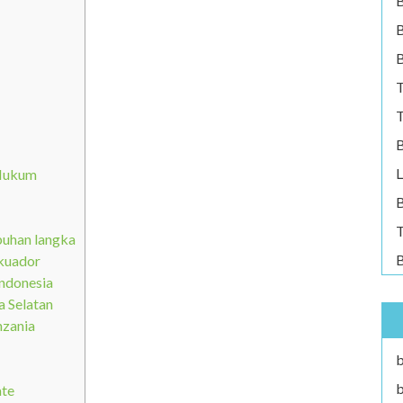
B
B
T
T
B
L
 Hukum
B
T
uhan langka
B
Ekuador
Indonesia
 Selatan
nzania
b
b
ate