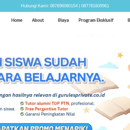
Hubungi Kami:
087896080154
|
087781609961
Home
About
Biaya
Program Eksklusif
B