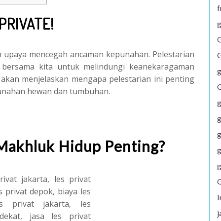
f
PRIVATE!
g
G
ah upaya mencegah ancaman kepunahan. Pelestarian
G
 bersama kita untuk melindungi keanekaragaman
g
kita akan menjelaskan mengapa pelestarian ini penting
G
punahan hewan dan tumbuhan.
g
g
g
Makhluk Hidup Penting?
g
g
G
j