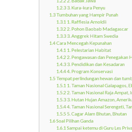
1.2.2
2. Badak Jawa
1.2.3
3. Kura-kura Penyu
1.3
Tumbuhan yang Hampir Punah
1.3.1
1. Rafflesia Arnoldii
1.3.2
2. Pohon Baobab Madagascar
1.3.3
3. Anggrek Hitam Swedia
1.4
Cara Mencegah Kepunahan
1.4.1
1. Pelestarian Habitat
1.4.2
2. Pengawasan dan Penegakan
1.4.3
3. Pendidikan dan Kesadaran
1.4.4
4. Program Konservasi
1.5
Tempat perlindungan hewan dan tumb
1.5.1
1. Taman Nasional Galapagos, 
1.5.2
2. Taman Nasional Raja Ampat, 
1.5.3
3. Hutan Hujan Amazon, Amerika
1.5.4
4. Taman Nasional Serengeti, Ta
1.5.5
5. Cagar Alam Bhutan, Bhutan
1.6
Soal Pilihan Ganda
1.6.1
Sampai ketemu di Guru Les Priv