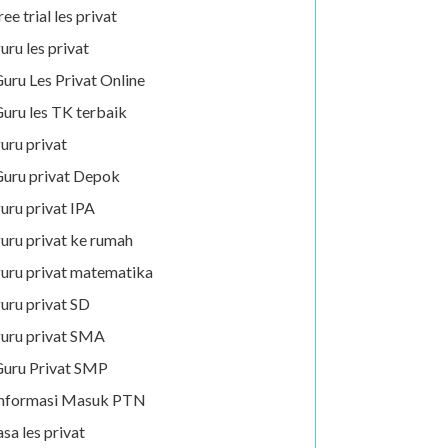
ree trial les privat
uru les privat
uru Les Privat Online
uru les TK terbaik
uru privat
uru privat Depok
uru privat IPA
uru privat ke rumah
uru privat matematika
uru privat SD
uru privat SMA
uru Privat SMP
Informasi Masuk PTN
asa les privat