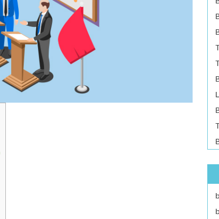
B
B
T
T
B
L
B
T
B
a
b
b