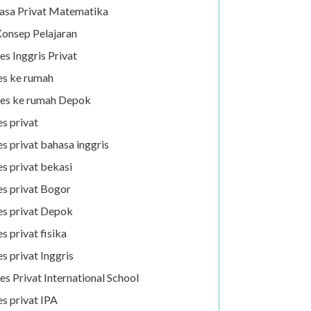
asa Privat Matematika
onsep Pelajaran
es Inggris Privat
es ke rumah
es ke rumah Depok
es privat
es privat bahasa inggris
es privat bekasi
es privat Bogor
es privat Depok
es privat fisika
es privat Inggris
es Privat International School
es privat IPA