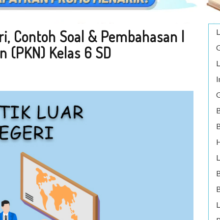
ri, Contoh Soal & Pembahasan |
L
G
n (PKN) Kelas 6 SD
L
I
G
B
B
H
L
B
L