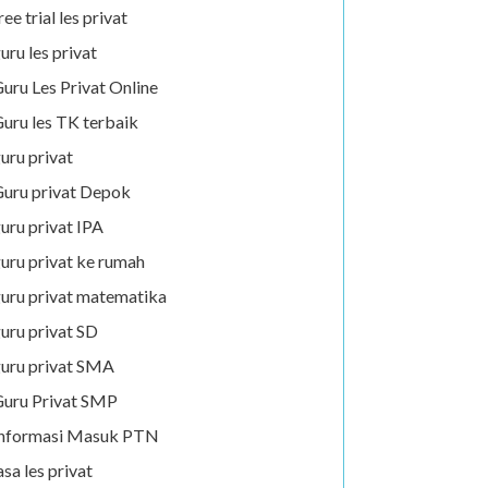
ree trial les privat
uru les privat
uru Les Privat Online
uru les TK terbaik
uru privat
uru privat Depok
uru privat IPA
uru privat ke rumah
uru privat matematika
uru privat SD
uru privat SMA
uru Privat SMP
Informasi Masuk PTN
asa les privat