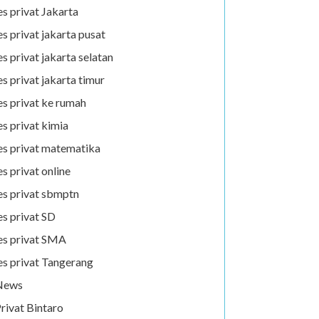
es privat Jakarta
es privat jakarta pusat
es privat jakarta selatan
es privat jakarta timur
es privat ke rumah
es privat kimia
es privat matematika
es privat online
es privat sbmptn
es privat SD
es privat SMA
es privat Tangerang
News
rivat Bintaro