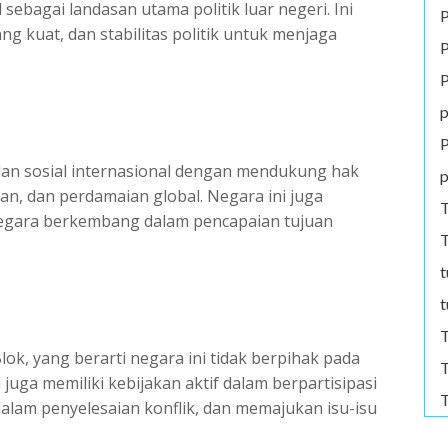
ebagai landasan utama politik luar negeri. Ini
P
g kuat, dan stabilitas politik untuk menjaga
P
P
p
P
lan sosial internasional dengan mendukung hak
p
n, dan perdamaian global. Negara ini juga
T
gara berkembang dalam pencapaian tujuan
T
t
t
T
k, yang berarti negara ini tidak berpihak pada
T
 juga memiliki kebijakan aktif dalam berpartisipasi
T
dalam penyelesaian konflik, dan memajukan isu-isu