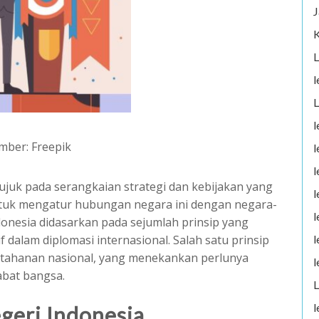
J
K
L
l
L
l
mber: Freepik
l
l
rujuk pada serangkaian strategi dan kebijakan yang
l
ntuk mengatur hubungan negara ini dengan negara-
l
Indonesia didasarkan pada sejumlah prinsip yang
l
f dalam diplomasi internasional. Salah satu prinsip
h ketahanan nasional, yang menekankan perlunya
l
abat bangsa.
L
l
egeri Indonesia