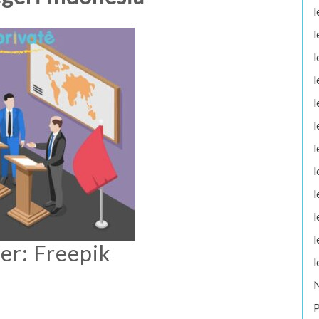
l
l
l
l
l
l
l
l
l
l
l
r: Freepik
l
P