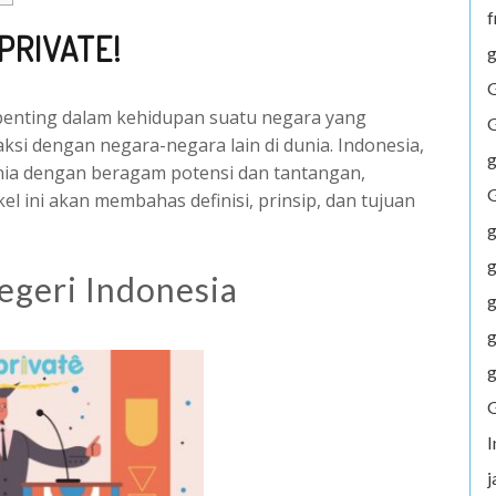
f
PRIVATE!
g
G
 penting dalam kehidupan suatu negara yang
G
si dengan negara-negara lain di dunia. Indonesia,
g
nia dengan beragam potensi dan tantangan,
G
ikel ini akan membahas definisi, prinsip, dan tujuan
g
g
Negeri Indonesia
g
g
g
G
j