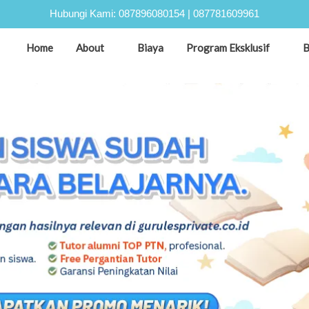
Hubungi Kami:
087896080154
|
087781609961
Home
About
Biaya
Program Eksklusif
B