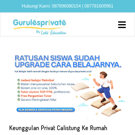
Hubungi Kami:
087896080154
|
087781609961
Home
About
Biaya
Program
Eksklusif
Bimbel
UTBK
SNBT
Lainnya
Blog
Keunggulan Privat Calistung Ke Rumah