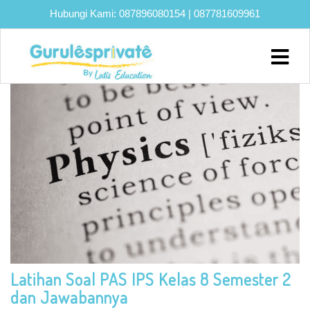
Hubungi Kami:
087896080154
|
087781609961
TAG:
GURU LES IPA
Home
About
Biaya
Program
Eksklusif
Bimbel
UTBK
SNBT
Lainnya
Latihan Soal PAS IPS Kelas 8 Semester 2
Blog
dan Jawabannya