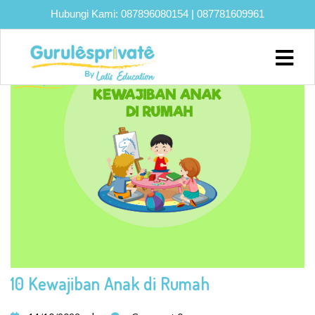
Hubungi Kami:
087896080154
|
087781609961
TAG:
#KEBIASAANBELAJAR
Home
About
Biaya
Program
Eksklusif
Bimbel
UTBK
SNBT
Lainnya
10 Kewajiban Anak di Rumah
Blog