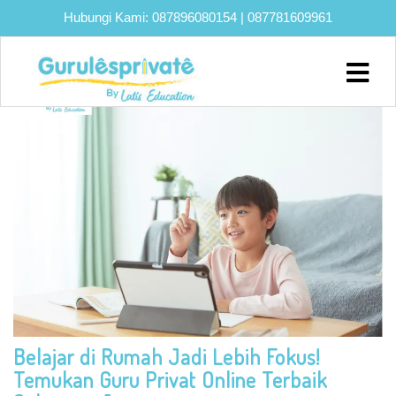
Hubungi Kami:
087896080154
|
087781609961
TAG:
LES PRIVAT ONLINE
Home
About
Biaya
Program
Eksklusif
Bimbel
UTBK
SNBT
Lainnya
Belajar di Rumah Jadi Lebih Fokus!
Blog
Temukan Guru Privat Online Terbaik