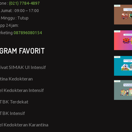
one :
(021) 7784-4897
 Jumat : 09:00 – 17:00
 Minggu : Tutup
pp 24 jam:
rketing
087896080154
GRAM FAVORIT
rivat SIMAK UI Intensif
tina Kedokteran
l Kedokteran Intensif
TBK Terdekat
TBK Intensif
l Kedokteran Karantina