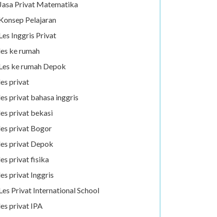
Jasa Privat Matematika
Konsep Pelajaran
Les Inggris Privat
les ke rumah
Les ke rumah Depok
les privat
les privat bahasa inggris
les privat bekasi
les privat Bogor
les privat Depok
les privat fisika
les privat Inggris
Les Privat International School
les privat IPA