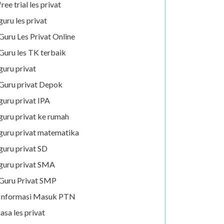
free trial les privat
guru les privat
Guru Les Privat Online
Guru les TK terbaik
guru privat
Guru privat Depok
guru privat IPA
guru privat ke rumah
guru privat matematika
guru privat SD
guru privat SMA
Guru Privat SMP
Informasi Masuk PTN
jasa les privat