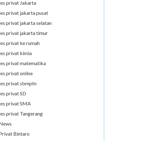
les privat Jakarta
les privat jakarta pusat
les privat jakarta selatan
les privat jakarta timur
les privat ke rumah
les privat kimia
les privat matematika
les privat online
les privat sbmptn
les privat SD
les privat SMA
les privat Tangerang
News
Privat Bintaro