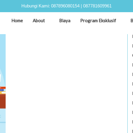
Hubungi Kami:
087896080154
|
087781609961
ANG
Home
About
Biaya
Program Eksklusif
B