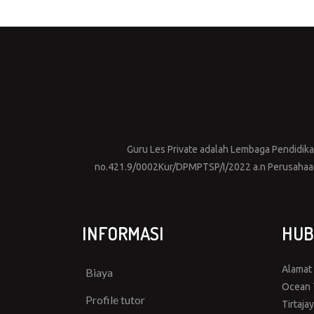
Guru Les Private adalah Lembaga Pendidikan 
no.421.9/0002Kur/DPMPTSP/I/2022 a.n Perusahaan 
INFORMASI
HUB
Alamat
Biaya
Ocean T
Profile tutor
Tirtaja