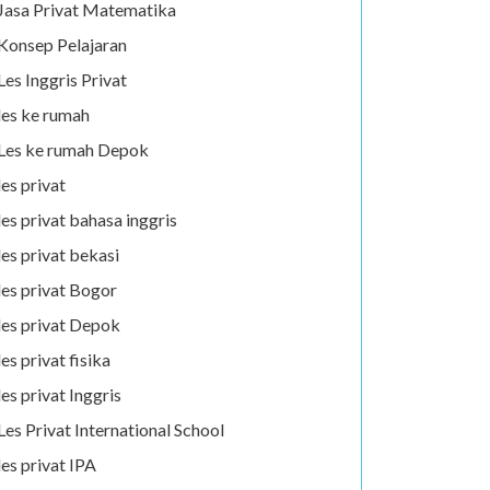
Jasa Privat Matematika
Konsep Pelajaran
Les Inggris Privat
les ke rumah
Les ke rumah Depok
les privat
les privat bahasa inggris
les privat bekasi
les privat Bogor
les privat Depok
les privat fisika
les privat Inggris
Les Privat International School
les privat IPA