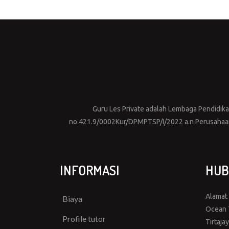
Guru Les Private adalah Lembaga Pendidikan 
no.421.9/0002Kur/DPMPTSP/I/2022 a.n Perusahaan 
INFORMASI
HUB
Alamat
Biaya
Ocean T
Profile tutor
Tirtaja