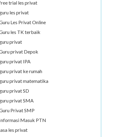
free trial les privat
guru les privat
Guru Les Privat Online
Guru les TK terbaik
guru privat
Guru privat Depok
guru privat IPA
guru privat ke rumah
guru privat matematika
guru privat SD
guru privat SMA
Guru Privat SMP
Informasi Masuk PTN
jasa les privat