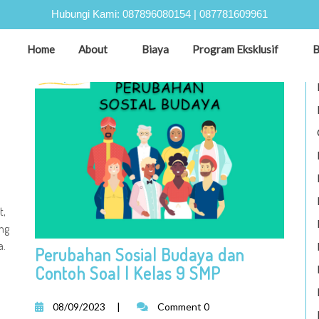
Hubungi Kami:
087896080154
|
087781609961
Home
About
Biaya
Program Eksklusif
B
t,
ng
a.
Perubahan Sosial Budaya dan
Contoh Soal | Kelas 9 SMP
08/09/2023
|
Comment 0