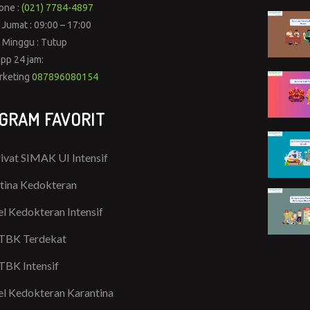
one :
(021) 7784-4897
 Jumat : 09:00 – 17:00
 Minggu : Tutup
pp 24 jam:
rketing
087896080154
GRAM FAVORIT
rivat SIMAK UI Intensif
tina Kedokteran
l Kedokteran Intensif
TBK Terdekat
TBK Intensif
l Kedokteran Karantina