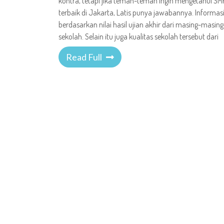
kontra, tetapi jika teman-teman ingin mengetahui SM
terbaik di Jakarta, Latis punya jawabannya. Informasi 
berdasarkan nilai hasil ujian akhir dari masing-masing
sekolah. Selain itu juga kualitas sekolah tersebut dari
Read Full