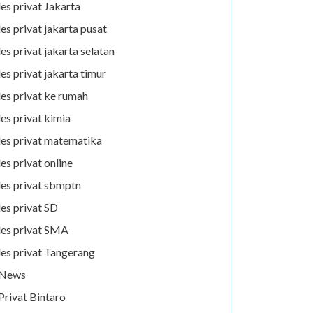
les privat Jakarta
les privat jakarta pusat
les privat jakarta selatan
les privat jakarta timur
les privat ke rumah
les privat kimia
les privat matematika
les privat online
les privat sbmptn
les privat SD
les privat SMA
les privat Tangerang
News
Privat Bintaro