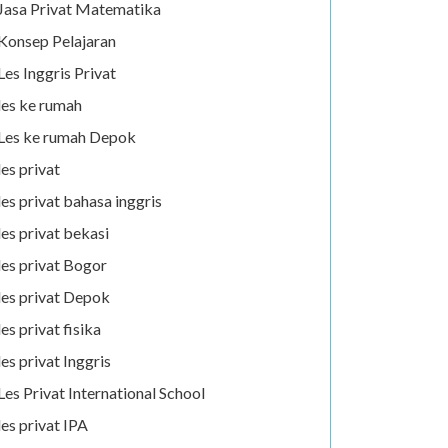
Jasa Privat Matematika
Konsep Pelajaran
Les Inggris Privat
les ke rumah
Les ke rumah Depok
les privat
les privat bahasa inggris
les privat bekasi
les privat Bogor
les privat Depok
les privat fisika
les privat Inggris
Les Privat International School
les privat IPA