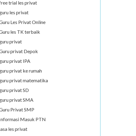
free trial les privat
guru les privat
Guru Les Privat Online
Guru les TK terbaik
guru privat
Guru privat Depok
guru privat IPA
guru privat ke rumah
guru privat matematika
guru privat SD
guru privat SMA
Guru Privat SMP
Informasi Masuk PTN
jasa les privat