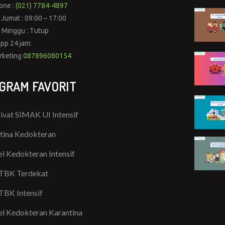
one :
(021) 7784-4897
 Jumat : 09:00 – 17:00
 Minggu : Tutup
pp 24 jam:
rketing
087896080154
GRAM FAVORIT
rivat SIMAK UI Intensif
tina Kedokteran
l Kedokteran Intensif
TBK Terdekat
TBK Intensif
l Kedokteran Karantina