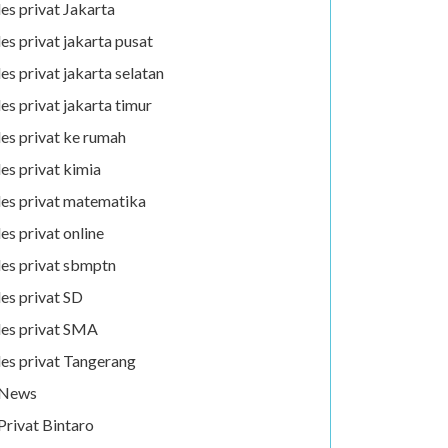
les privat Jakarta
les privat jakarta pusat
les privat jakarta selatan
les privat jakarta timur
les privat ke rumah
les privat kimia
les privat matematika
les privat online
les privat sbmptn
les privat SD
les privat SMA
les privat Tangerang
News
Privat Bintaro