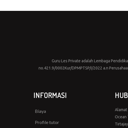
Guru Les Private adalah Lembaga Pendidikan 
no.421.9/0002Kur/DPMPTSP/I/2022 a.n Perusahaan 
INFORMASI
HUB
Alamat
Biaya
Ocean T
Profile tutor
Tirtaja