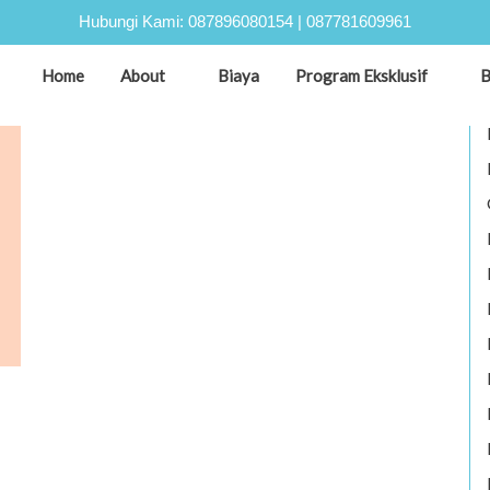
Hubungi Kami:
087896080154
|
087781609961
Home
About
Biaya
Program Eksklusif
B