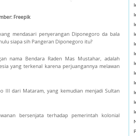
l
l
mber: Freepik
l
yang mendasari penyerangan Diponegoro da bala
l
dahulu siapa sih Pangeran Diponegoro itu?
l
l
ngan nama Bendara Raden Mas Mustahar, adalah
l
esia yang terkenal karena perjuangannya melawan
l
l
 III dari Mataram, yang kemudian menjadi Sultan
l
l
l
anan bersenjata terhadap pemerintah kolonial
P