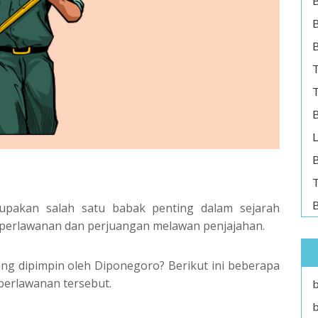
B
B
T
T
B
L
B
T
B
pakan salah satu babak penting dalam sejarah
perlawanan dan perjuangan melawan penjajahan.
ng dipimpin oleh Diponegoro? Berikut ini beberapa
perlawanan tersebut.
b
b