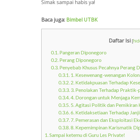
Simak sampai habis ya!
Baca juga:
Bimbel UTBK
Daftar Isi
[
hid
0.1.
Pangeran Diponegoro
0.2.
Perang Diponegoro
0.3.
Penyebab Khusus Pecahnya Perang D
0.3.1.
1. Kesewenang-wenangan Koloni
0.3.2.
2. Ketidakpuasan Terhadap Kese
0.3.3.
3. Penolakan Terhadap Praktik-p
0.3.4.
4. Dorongan untuk Menjaga Kem
0.3.5.
5. Agitasi Politik dan Pemikira
0.3.6.
6. Ketidaksetiaan Terhadap Janji
0.3.7.
7. Pemerasan dan Eksploitasi E
0.3.8.
8. Kepemimpinan Karismatik Di
1.
Sampai ketemu di Guru Les Private!