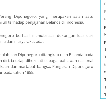
P
P
 Perang Diponegoro, yang merupakan salah satu
P
ruh terhadap penjajahan Belanda di Indonesia.
p
P
negoro berhasil memobilisasi dukungan luas dari
ama dan masyarakat adat.
p
T
kalah dan Diponegoro ditangkap oleh Belanda pada
T
 diri, ia tetap dihormati sebagai pahlawan nasional
t
ekaan dan martabat bangsa. Pangeran Diponegoro
t
r pada tahun 1855.
T
T
T