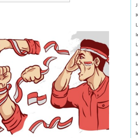
J
K
L
l
L
l
l
l
l
l
l
l
L
l