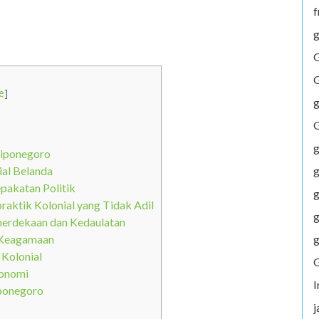
f
g
G
G
e
]
g
G
g
iponegoro
g
al Belanda
pakatan Politik
g
raktik Kolonial yang Tidak Adil
g
erdekaan dan Kedaulatan
g
n Keagamaan
 Kolonial
G
konomi
ponegoro
j