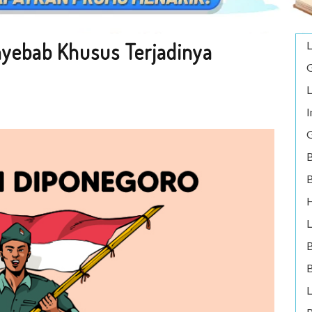
nyebab Khusus Terjadinya
L
G
L
I
G
B
B
H
L
B
L