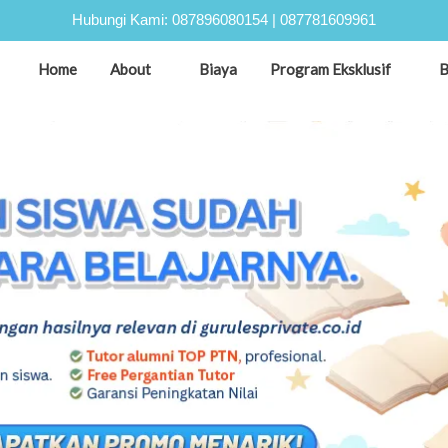
Hubungi Kami:
087896080154
|
087781609961
Home
About
Biaya
Program Eksklusif
B