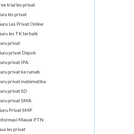
ree trial les privat
uru les privat
uru Les Privat Online
uru les TK terbaik
uru privat
uru privat Depok
uru privat IPA
uru privat ke rumah
uru privat matematika
uru privat SD
uru privat SMA
uru Privat SMP
Informasi Masuk PTN
asa les privat