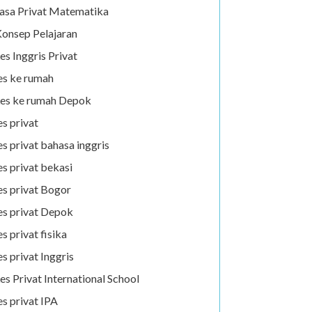
asa Privat Matematika
onsep Pelajaran
es Inggris Privat
es ke rumah
es ke rumah Depok
es privat
es privat bahasa inggris
es privat bekasi
es privat Bogor
es privat Depok
es privat fisika
es privat Inggris
es Privat International School
es privat IPA