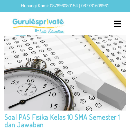
Hubungi Kami:
087896080154
|
087781609961
TAG:
SOAL PAS
Home
About
Biaya
Program
Eksklusif
Bimbel
UTBK
SNBT
Lainnya
Soal PAS Fisika Kelas 10 SMA Semester 1
Blog
dan Jawaban