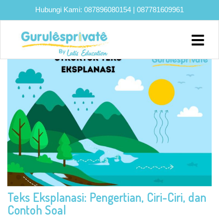
Hubungi Kami:
087896080154
|
087781609961
TAG:
TEKS EKSPLANASI
Home
About
Biaya
Program
Eksklusif
Bimbel
UTBK
SNBT
Lainnya
Teks Eksplanasi: Pengertian, Ciri-Ciri, dan
Blog
Contoh Soal