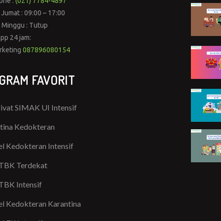
one :
(021) 7784-4897
 Jumat : 09:00 – 17:00
 Minggu : Tutup
pp 24 jam:
rketing
087896080154
GRAM FAVORIT
rivat SIMAK UI Intensif
tina Kedokteran
l Kedokteran Intensif
TBK Terdekat
TBK Intensif
l Kedokteran Karantina