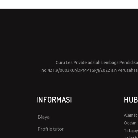
Guru Les Private adalah Lembaga Pendidikan 
no.421.9/0002Kur/DPMPTSP/I/2022 a.n Perusahaan 
INFORMASI
HUB
Alamat
Biaya
Ocean T
Profile tutor
Tirtaja