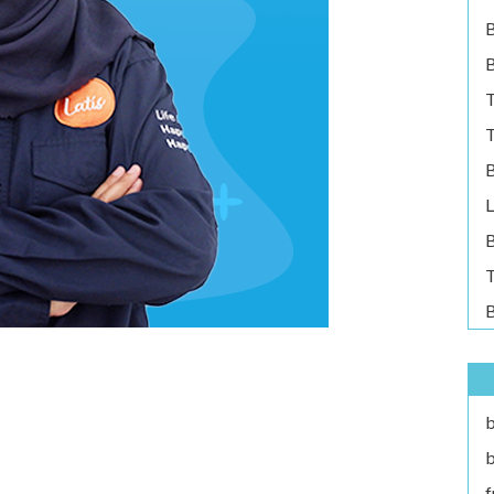
B
T
T
B
L
B
T
B
b
b
f