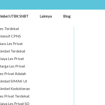
es Privat
imbel UTBK SNBT
Lainnya
Blog
uru Privat
es Terdekat
ntensif CPNS
uru Les Privat
imbel Terdekat
iaya Les Privat
arga Les Privat
es Privat Adalah
Bimbel SIMAK UI
imbel Kedokteran
es Privat Terdekat
iaya Les Privat SD