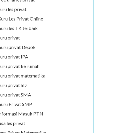
uru les privat
uru Les Privat Online
uru les TK terbaik
uru privat
uru privat Depok
uru privat IPA
uru privat ke rumah
uru privat matematika
uru privat SD
uru privat SMA
uru Privat SMP
Informasi Masuk PTN
asa les privat
asa Privat Matematika