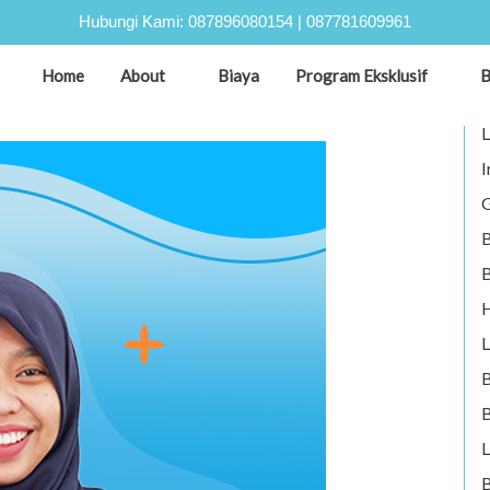
Hubungi Kami:
087896080154
|
087781609961
L
Home
About
Biaya
Program Eksklusif
B
G
L
I
G
B
B
H
L
B
L
B