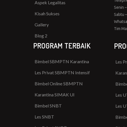
Teleph
Aspek Legalitas
Senin –
Kisah Sukses
Sabtu –
Whatsa
Gallery
Tim Ma
Blog 2
PROGRAM TERBAIK
PRO
Bimbel SBMPTN Karantina
Les P
Les Privat SBMPTN Intensif
Karan
Bimbel Online SBMPTN
Bimbe
Karantina SIMAK UI
Les U
Bimbel SNBT
Les U
Les SNBT
Bimbe