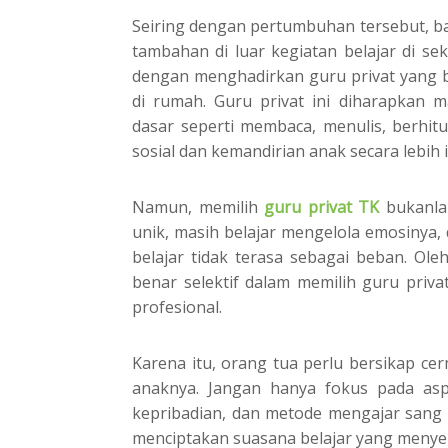
Seiring dengan pertumbuhan tersebut, b
tambahan di luar kegiatan belajar di se
dengan menghadirkan guru privat yang b
di rumah. Guru privat ini diharapka
dasar seperti membaca, menulis, berhi
sosial dan kemandirian anak secara lebih i
Namun, memilih
guru privat TK
bukanlah
unik, masih belajar mengelola emosiny
belajar tidak terasa sebagai beban. Ole
benar selektif dalam memilih guru priv
profesional.
Karena itu, orang tua perlu bersikap ce
anaknya. Jangan hanya fokus pada asp
kepribadian, dan metode mengajar sang 
menciptakan suasana belajar yang meny