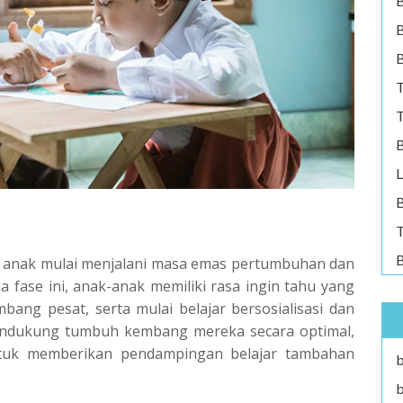
B
B
T
T
B
L
B
T
B
 anak mulai menjalani masa emas pertumbuhan dan
fase ini, anak-anak memiliki rasa ingin tahu yang
ang pesat, serta mulai belajar bersosialisasi dan
mendukung tumbuh kembang mereka secara optimal,
ntuk memberikan pendampingan belajar tambahan
b
b