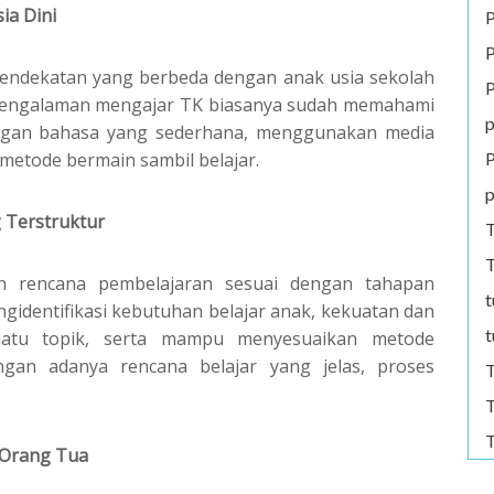
ia Dini
P
P
endekatan yang berbeda dengan anak usia sekolah
P
erpengalaman mengajar TK biasanya sudah memahami
p
ngan bahasa yang sederhana, menggunakan media
P
metode bermain sambil belajar.
p
 Terstruktur
T
T
n rencana pembelajaran sesuai dengan tahapan
t
dentifikasi kebutuhan belajar anak, kekuatan dan
t
atu topik, serta mampu menyesuaikan metode
ngan adanya rencana belajar yang jelas, proses
T
T
T
 Orang Tua