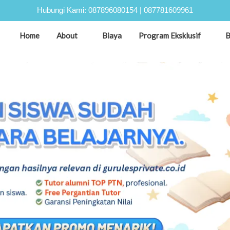
Hubungi Kami:
087896080154
|
087781609961
Home
About
Biaya
Program Eksklusif
B