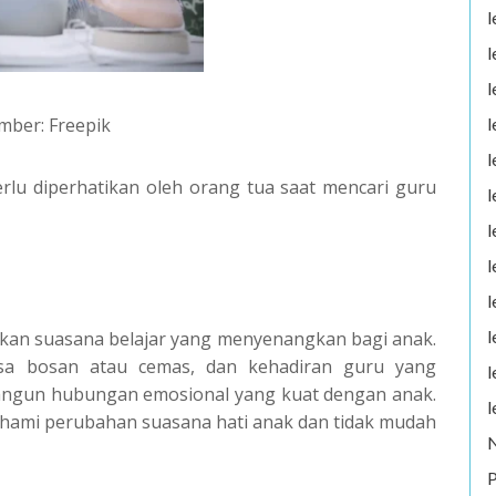
l
l
l
l
mber: Freepik
l
erlu diperhatikan oleh orang tua saat mencari guru
l
l
l
l
l
kan suasana belajar yang menyenangkan bagi anak.
a bosan atau cemas, dan kehadiran guru yang
l
ngun hubungan emosional yang kuat dengan anak.
l
hami perubahan suasana hati anak dan tidak mudah
P