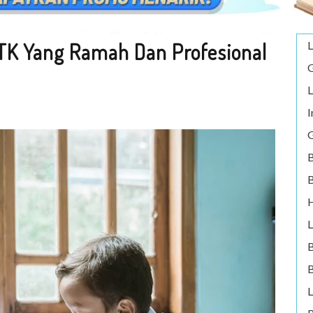
 TK Yang Ramah Dan Profesional
L
G
L
I
G
B
B
H
L
B
L