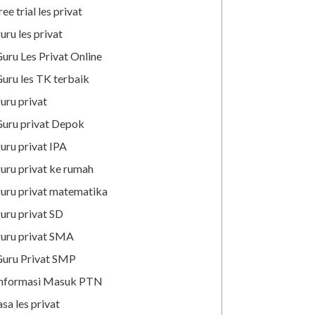
ree trial les privat
uru les privat
uru Les Privat Online
uru les TK terbaik
uru privat
uru privat Depok
uru privat IPA
uru privat ke rumah
uru privat matematika
uru privat SD
uru privat SMA
uru Privat SMP
Informasi Masuk PTN
asa les privat