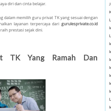
 diri dan cinta belajar.
J
K
ing dalam memilih guru privat TK yang sesuai dengan
L
alkan layanan terpercaya dari
gurulesprivate.co.id
l
h prestasi sejak dini.
L
l
l
ivat TK Yang Ramah Dan
l
l
l
l
l
L
l