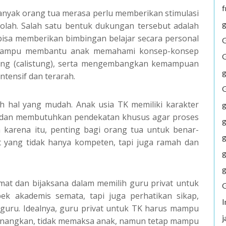
f
anyak orang tua merasa perlu memberikan stimulasi
g
kolah. Salah satu bentuk dukungan tersebut adalah
isa memberikan bimbingan belajar secara personal
G
n mampu membantu anak memahami konsep-konsep
G
tung (calistung), serta mengembangkan kemampuan
g
ntensif dan terarah.
G
 hal yang mudah. Anak usia TK memiliki karakter
g
a, dan membutuhkan pendekatan khusus agar proses
g
h karena itu, penting bagi orang tua untuk benar-
g
at yang tidak hanya kompeten, tapi juga ramah dan
g
g
rmat dan bijaksana dalam memilih guru privat untuk
G
ek akademis semata, tapi juga perhatikan sikap,
guru. Idealnya, guru privat untuk TK harus mampu
j
enangkan, tidak memaksa anak, namun tetap mampu