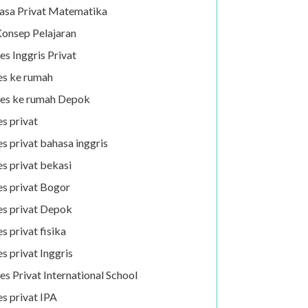
asa Privat Matematika
onsep Pelajaran
es Inggris Privat
es ke rumah
es ke rumah Depok
es privat
es privat bahasa inggris
es privat bekasi
es privat Bogor
es privat Depok
es privat fisika
es privat Inggris
es Privat International School
es privat IPA