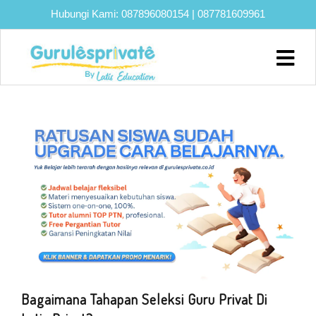
Hubungi Kami:
087896080154
|
087781609961
Home
About
Biaya
Program
Eksklusif
Bimbel
UTBK
SNBT
Lainnya
Blog
Bagaimana Tahapan Seleksi Guru Privat Di