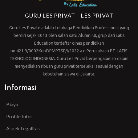
GURU LES PRIVAT – LES PRIVAT
Guru Les Private adalah Lembaga Pendidikan Professional yang
berdiri sejak 2013 oleh salah satu Alumni UI, grup dari Latis
Education terdaftar dinas pendidikan
no.421.9/0002Kur/DPMPTSP/I/2022 a.n Perusahaan PT. LATIS
TEKNOLOGI INDONESIA. Guru Les Privat berpengalaman dalam
menyediakan ribuan guru privat terseleksi sesuai dengan
kebutuhan siswa di Jakarta.
Informasi
Biaya
Profile tutor
Aspek Legalitas