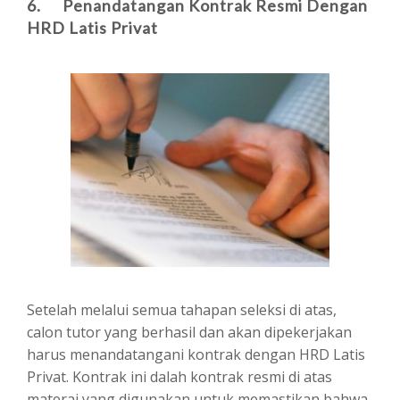
6. Penandatangan Kontrak Resmi Dengan
HRD Latis Privat
Setelah melalui semua tahapan seleksi di atas,
calon tutor yang berhasil dan akan dipekerjakan
harus menandatangani kontrak dengan HRD Latis
Privat. Kontrak ini dalah kontrak resmi di atas
materai yang digunakan untuk memastikan bahwa