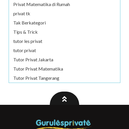
Privat Matematika di Rumah
privat tk
Tak Berkategori
Tips & Trick
tutor les privat
tutor privat
Tutor Privat Jakarta
Tutor Privat Matematika
Tutor Privat Tangerang