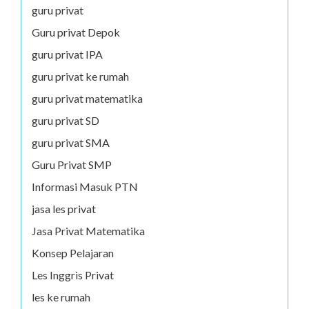
guru privat
Guru privat Depok
guru privat IPA
guru privat ke rumah
guru privat matematika
guru privat SD
guru privat SMA
Guru Privat SMP
Informasi Masuk PTN
jasa les privat
Jasa Privat Matematika
Konsep Pelajaran
Les Inggris Privat
les ke rumah