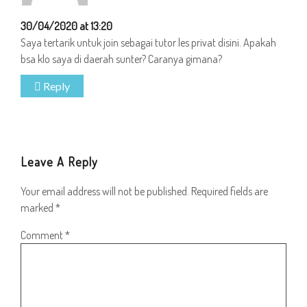
30/04/2020 at 13:20
Saya tertarik untuk join sebagai tutor les privat disini. Apakah
bsa klo saya di daerah sunter? Caranya gimana?
Reply
Leave A Reply
Your email address will not be published.
Required fields are
marked
*
Comment
*