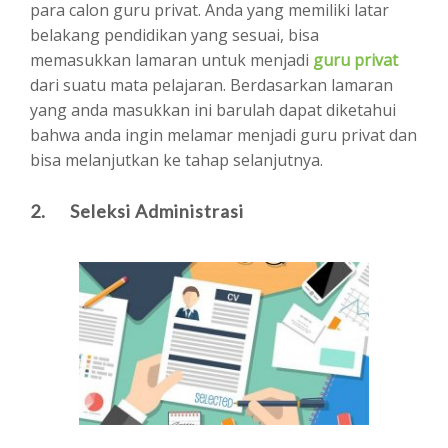
para calon guru privat. Anda yang memiliki latar
belakang pendidikan yang sesuai, bisa
memasukkan lamaran untuk menjadi
guru privat
dari suatu mata pelajaran. Berdasarkan lamaran
yang anda masukkan ini barulah dapat diketahui
bahwa anda ingin melamar menjadi guru privat dan
bisa melanjutkan ke tahap selanjutnya.
2. Seleksi Administrasi